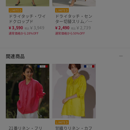
LIMITED
LIMITED
ドライタッチ・ワイ
ドライタッチ・セン
ドクロップド
ター切替スリム／
63cm
¥
3,590
￥3,949
¥
2,490
￥2,739
税込
税込
通常価格から28%OFF
通常価格から50%OFF
関連商品
LIMITED
21番リネン・フリ
甘織りリネン・カフ