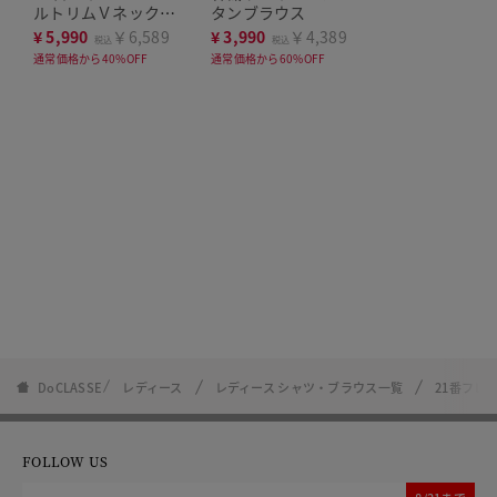
ルトリムＶネックブ
タンブラウス
ラウス
¥
5,990
￥6,589
¥
3,990
￥4,389
税込
税込
通常価格から40%OFF
通常価格から60%OFF
DoCLASSE
レディース
レディース シャツ・ブラウス一覧
21番フレ
FOLLOW US