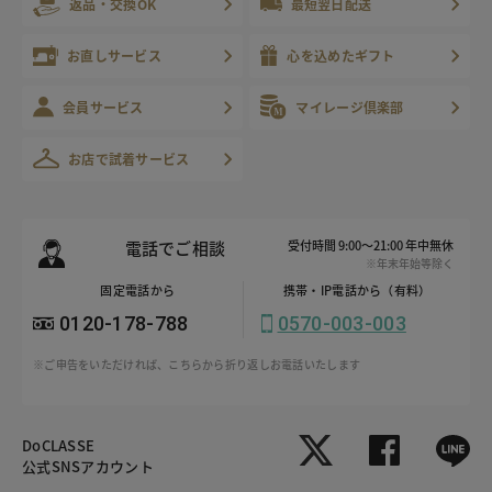
返品・交換OK
最短翌日配送
お直しサービス
心を込めたギフト
会員サービス
マイレージ倶楽部
お店で試着サービス
電話でご相談
受付時間 9:00～21:00 年中無休
※年末年始等除く
固定電話から
携帯・IP電話から（有料）
0120-178-788
0570-003-003
※ご申告をいただければ、こちらから折り返しお電話いたします
DoCLASSE
公式SNSアカウント