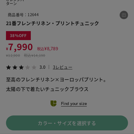
ターン
商品番号：12644
この商品をシェアする
21番フレンチリネン・プリントチュニック
38
21番フレンチリネン・プリントチュニック
7,990
¥7,990
税込¥8,789
¥
8,789
¥
税込
3.0
3レビュー
¥
12,900
税込
¥14,190
3.0
3レビュー
至高のフレンチリネン×ヨーロッパプリント。
太陽の下で着たいチュニックブラウス
LINE
X
メール
Find your size
カラー・サイズを選択する