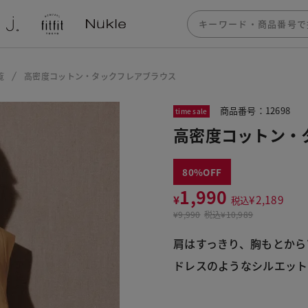
覧
高密度コットン・タックフレアブラウス
商品番号：12698
time sale
高密度コットン・
80
1,990
¥
¥
2,189
税込
¥
9,990
税込
¥10,989
肩はすっきり、胸もとから
ドレスのようなシルエット