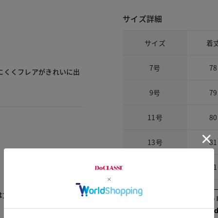
サイズ詳細
サイズ
着
7号
78
にくくフレアがきれいに出
9号
79
11号
80
13号
81
15号
81
は丈が長過ぎてバランスが
Check the recommend