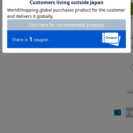
Try this item on
Shoulde
Width
49.
Le
7