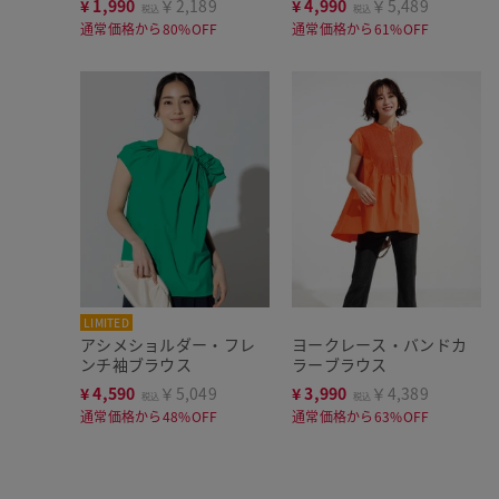
¥
1,990
￥2,189
¥
4,990
￥5,489
税込
税込
通常価格から80%OFF
通常価格から61%OFF
LIMITED
アシメショルダー・フレ
ヨークレース・バンドカ
ンチ袖ブラウス
ラーブラウス
¥
4,590
￥5,049
¥
3,990
￥4,389
税込
税込
通常価格から48%OFF
通常価格から63%OFF