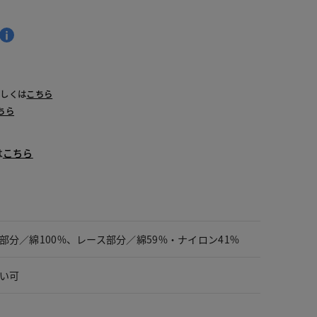
詳しくは
こちら
ちら
は
こちら
部分／綿100%、レース部分／綿59%・ナイロン41%
い可