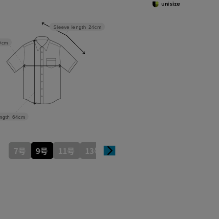
Sleeve length
24cm
9cm
ngth
64cm
7号
9号
11号
13号