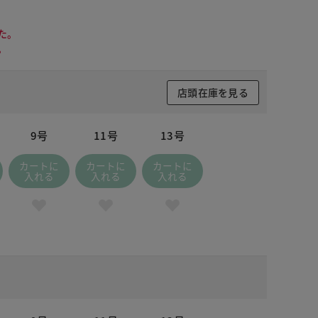
た。
。
店頭在庫を見る
9号
11号
13号
カートに
カートに
カートに
入れる
入れる
入れる
 ブラック