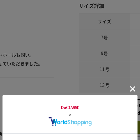
サイズ詳細
サイズ
7号
9号
ンホールも固い。
せていただきました。
11号
13号
Check the recommend
Try this item on
活躍しそうです。