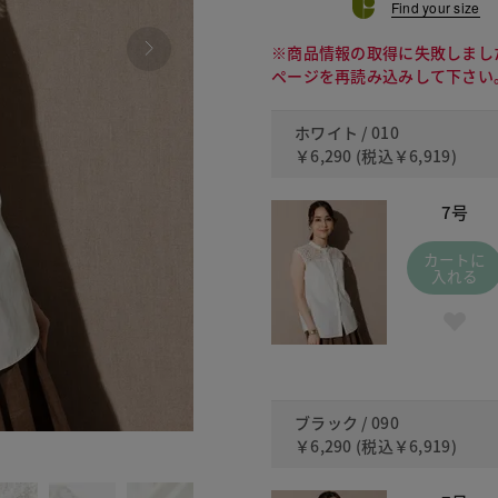
Find your size
※商品情報の取得に失敗しまし
ページを再読み込みして下さい
ホワイト / 010
￥6,290
(税込
￥6,919
)
7号
カートに
入れる
ブラック / 090
￥6,290
(税込
￥6,919
)
090