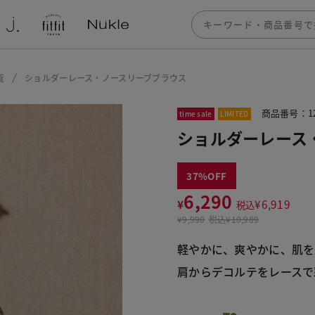
覧
ショルダーレース・ノースリーブブラウス
商品番号：12
time sale
LIMITED
ショルダーレース
37
6,290
¥
¥
6,919
税込
¥
9,990
税込
¥10,989
軽やかに、爽やかに、肌を
肩からデコルテをレースで