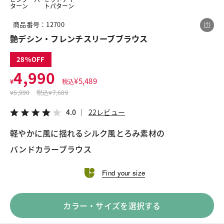
ターン
トパターン
商品番号：12700
この商品をシェアする
艶デシン・フレンチスリーブブラウス
28
艶デシン・フレンチスリーブブラウス
4,990
¥4,990
税込¥5,489
¥
5,489
¥
税込
4.0
22レビュー
¥
6,990
税込
¥7,689
4.0
22レビュー
軽やかに風に揺れるシルク風とろみ素材の
バンドカラーブラウス
LINE
X
メール
Find your size
カラー・サイズを選択する