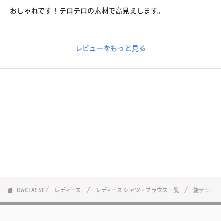
おしゃれです！テロテロの素材で高見えします。
レビューをもっと見る
DoCLASSE
レディース
レディース シャツ・ブラウス一覧
艶デシン