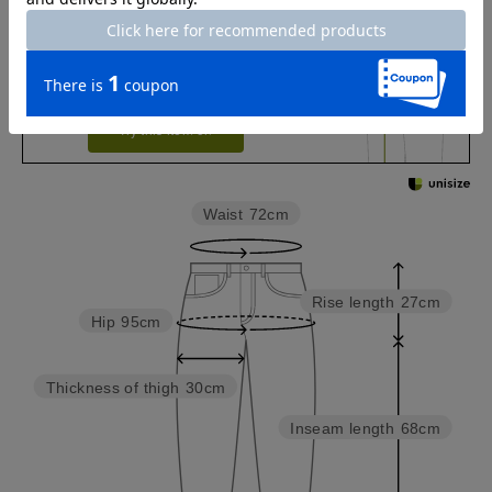
チャット相談をする
Check the recommended size
Try this item on
Waist
72cm
Rise length
27cm
Hip
95cm
Thickness of thigh
30cm
Inseam length
68cm