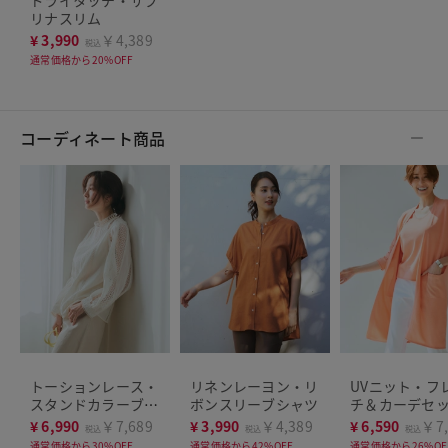
ドライタッチ・サブ
リナスリム
¥
3,990
￥4,389
税込
通常価格から20%OFF
コーディネート商品
トーションレース・
リネンレーヨン・リ
UVニット・フ
スタンドカラーブラ
ボンスリーブシャツ
チ＆カーデセ
ウス
¥
6,990
￥7,689
¥
3,990
￥4,389
¥
6,590
￥7,
税込
税込
税込
通常価格から30%OFF
通常価格から42%OFF
通常価格から26%OF