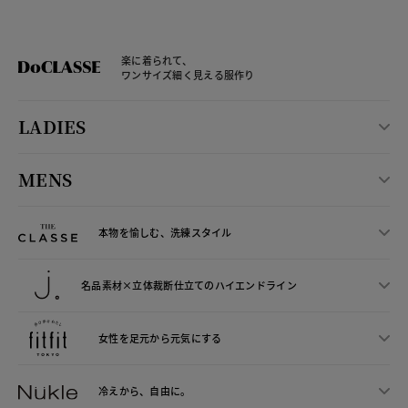
楽に着られて、
ワンサイズ細く見える服作り
LADIES
MENS
本物を愉しむ、洗練スタイル
名品素材×立体裁断仕立ての
ハイエンドライン
女性を足元から
元気にする
冷えから、
自由に。