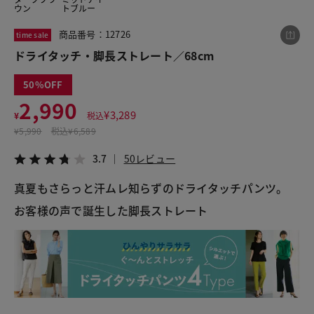
ウン
トブルー
商品番号：12726
time sale
この商品をシェアする
ドライタッチ・脚長ストレート／68cm
50
ドライタッチ・脚長ストレート／68cm
2,990
¥2,990
税込¥3,289
¥
3,289
¥
税込
3.7
50レビュー
¥
5,990
税込
¥6,589
3.7
50レビュー
真夏もさらっと汗ムレ知らずのドライタッチパンツ。
LINE
X
メール