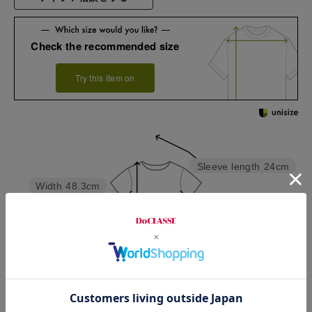
Check the recommended size
Try this item on
Sleeve length
24cm
Width
48.3cm
Length
119cm