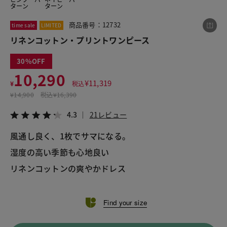
ターン
ターン
商品番号：12732
time sale
LIMITED
この商品をシェアする
リネンコットン・プリントワンピース
30
リネンコットン・プリントワンピース
10,290
¥10,290
税込¥11,319
¥
11,319
¥
税込
4.3
21レビュー
¥
14,900
税込
¥16,390
4.3
21レビュー
風通し良く、1枚でサマになる。
LINE
X
メール
湿度の高い季節も心地良い
リネンコットンの爽やかドレス
Find your size