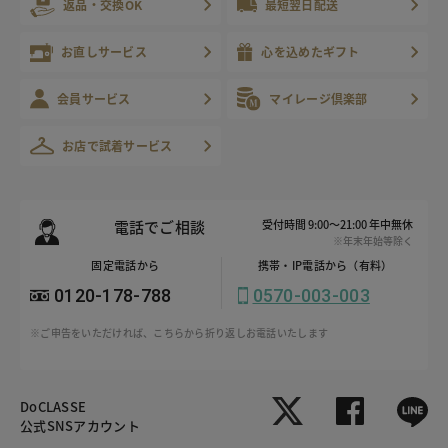
返品・交換OK
最短翌日配送
お直しサービス
心を込めたギフト
会員サービス
マイレージ倶楽部
お店で試着サービス
電話でご相談
受付時間 9:00～21:00 年中無休
※年末年始等除く
固定電話から
携帯・IP電話から（有料）
0120-178-788
0570-003-003
※ご申告をいただければ、こちらから折り返しお電話いたします
DoCLASSE
公式SNSアカウント