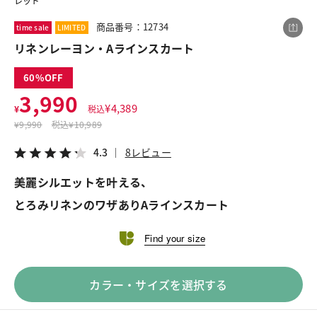
レッド
商品番号：12734
time sale
LIMITED
リネンレーヨン・Aラインスカート
この商品をシェアする
60
リネンレーヨン・Aラインスカート
3,990
¥
4,389
¥
税込
¥3,990
税込¥4,389
¥
9,990
税込
¥10,989
4.3
8レビュー
4.3
8レビュー
美麗シルエットを叶える、
とろみリネンのワザありAラインスカート
LINE
X
メール
Find your size
カラー・サイズを選択する