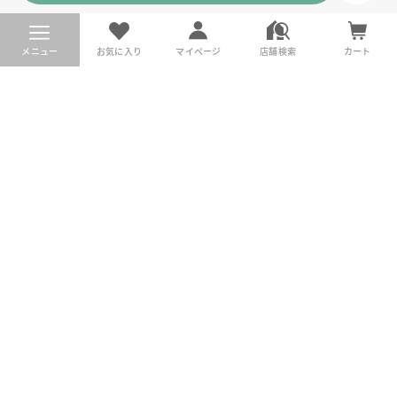
メニュー
お気に入り
マイページ
店舗検索
カート
DoCLASSE
公式SNSアカウント
公式
店舗
商品サポート
メンズ
ご利用規約
プライバシーポリシー
特定商取引法に基づく表記
推奨環境
企業情報
COPYRIGHT © DoCLASSE ALL RIGHTS RESERVED.