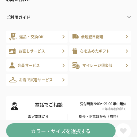
ご利用ガイド
返品・交換OK
最短翌日配送
お直しサービス
心を込めたギフト
会員サービス
マイレージ倶楽部
お店で試着サービス
電話でご相談
受付時間 9:00～21:00 年中無休
※年末年始等除く
固定電話から
携帯・IP電話から（有料）
0120-178-788
0570-003-003
カラー・サイズを選択する
※ご申告をいただければ、こちらから折り返しお電話いたします