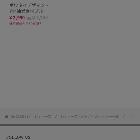
ボウタイデザイン・
7分袖異素材プルオ
ーバー
¥
2,990
￥3,289
税込
通常価格から50%OFF
DoCLASSE
レディース
レディース Tシャツ・カットソー一覧
ボウタ
FOLLOW US