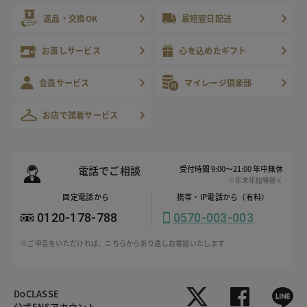
返品・交換OK
最短翌日配送
お直しサービス
心を込めたギフト
会員サービス
マイレージ倶楽部
お店で試着サービス
電話でご相談
受付時間 9:00～21:00 年中無休
※年末年始等除く
固定電話から
携帯・IP電話から（有料）
0120-178-788
0570-003-003
※ご申告をいただければ、こちらから折り返しお電話いたします
DoCLASSE
公式SNSアカウント