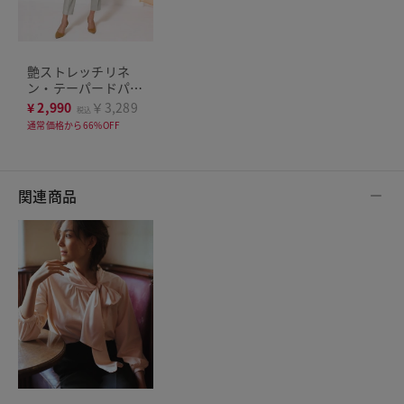
艶ストレッチリネ
ン・テーパードパン
ツ
¥
2,990
￥3,289
税込
通常価格から66%OFF
関連商品