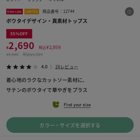
商品番号：12744
time sale
LIMITED
ボウタイデザイン・異素材トップス
この商品をシェアする
55
ボウタイデザイン・異素材トップス
2,690
¥
2,959
¥
税込
¥2,690
税込¥2,959
¥
5,990
税込
¥6,589
4.0
26レビュー
4.0
26レビュー
着心地のラクなカットソー素材に、
サテンのボウタイで華やぎをプラス
LINE
X
メール
Find your size
カラー・サイズを選択する