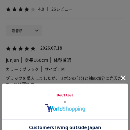
4.0
26レビュー
2026.07.18
junjun
身長160cm
体型普通
カラー：ブラック
サイズ：M
ブラックを購入しましたが、リボンの部分と袖の部分に光沢が
あって綺麗です。
スカートではインして、パンツには外に出して着られる絶妙な
長さだと思います。
2026.06.25