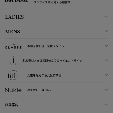
ワンサイズ細く見える服作り
LADIES
MENS
本物を愉しむ、洗練スタイル
名品素材×立体裁断仕立ての
ハイエンドライン
女性を足元から
元気にする
冷えから、
自由に。
店舗案内