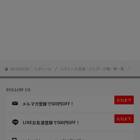
DoCLASSE
レディース
レディース 日傘・バッグ・小物・靴一覧
カウ
FOLLOW US
8/31まで
メルマガ登録で500円OFF！
8/31まで
LINEお友達登録で500円OFF！