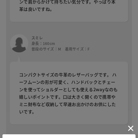
ンで肩からかけて持ちたい気分です。やっぱり本
革は良いですね。
スミレ
身長：160cm
普段のサイズ：M 着用サイズ：F
コンパクトサイズの牛革のレザーバッグです。 ハ
ーフムーンの形が可愛く、ハンドバックとチェー
ンを使ってショルダーとしても使える2wayなのも
嬉しいポイントです。口は大きく開くので携帯や
ミニ財布など収納して早速お出かけのお供にした
いです。
※個人差がございますので、参考としてご覧ください。