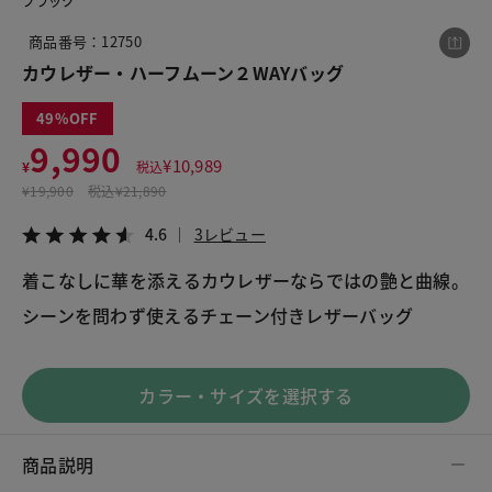
ブラック
商品番号：12750
カウレザー・ハーフムーン２WAYバッグ
この商品をシェアする
49
カウレザー・ハーフムーン２WAYバッグ
9,990
¥
10,989
¥
税込
¥9,990
税込¥10,989
¥
19,900
税込
¥21,890
4.6
3レビュー
4.6
3レビュー
着こなしに華を添えるカウレザーならではの艶と曲線。
LINE
X
メール
カラー・サイズを選択する
商品説明