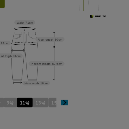
Waist
71cm
Rise length
30cm
99cm
 of thigh
34cm
Inseam length
62.5cm
Hem width
16cm
号
9号
11号
13号
15号