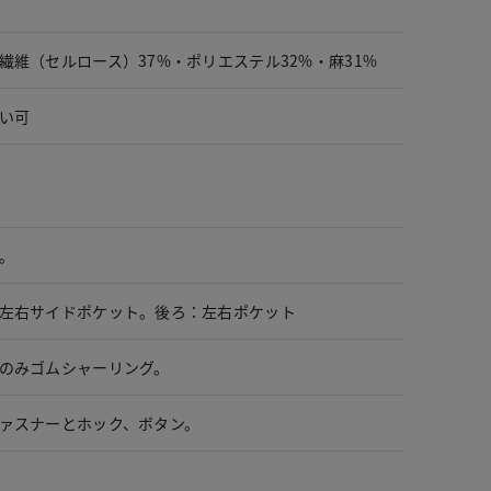
繊維（セルロース）37%・ポリエステル32%・麻31%
い可
。
左右サイドポケット。後ろ：左右ポケット
のみゴムシャーリング。
ァスナーとホック、ボタン。