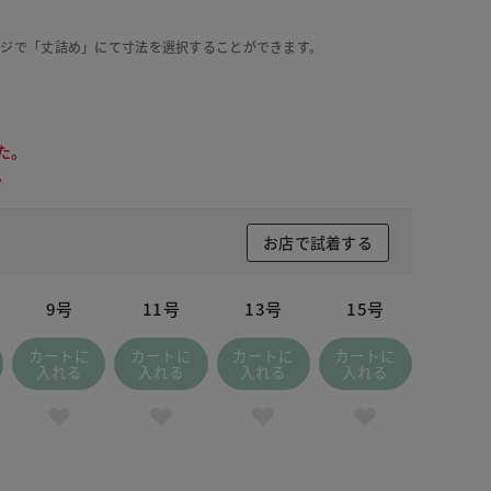
ージで「丈詰め」にて寸法を選択することができます。
た。
。
お店で試着する
9号
11号
13号
15号
カートに
カートに
カートに
カートに
入れる
入れる
入れる
入れる
ライトグレー