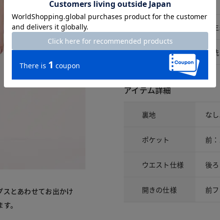
素材
素材
再生
洗濯表示
手洗
アイテム詳細
裏地
なし
ポケット
前：
ウエスト仕様
後ろ
開きの仕様
前フ
プスとあわせてお出かけ
ます。