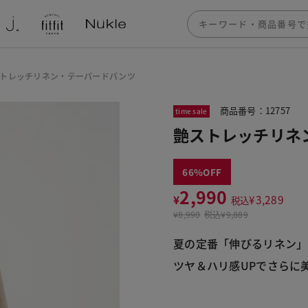
トレッチリネン・テーパードパンツ
商品番号：12757
time sale
艶ストレッチリネ
66
2,990
¥
¥
3,289
税込
¥
8,990
税込
¥9,889
夏の定番「伸びるリネン」
ツヤ＆ハリ感UPでさらに