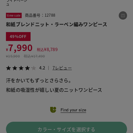
ライトベージ
ュ
商品番号：12788
time sale
この商品をシェアする
和紙ブレンドニット・ラーベン編みワンピース
49
和紙ブレンドニット・ラーベン編みワンピース
7,990
¥7,990
税込¥8,789
¥
8,789
¥
税込
4.2
7レビュー
¥
15,900
税込
¥17,490
4.2
7レビュー
汗をかいてもずっとさらさら。 
LINE
X
メール
和紙の吸湿性が嬉しい夏のニットワンピース 
Find your size
カラー・サイズを選択する