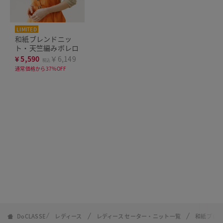
LIMITED
和紙ブレンドニッ
ト・天竺編みボレロ
¥
5,590
￥6,149
税込
通常価格から37%OFF
DoCLASSE
レディース
レディース セーター・ニット一覧
和紙ブレ