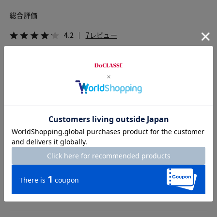
総合評価
4.2
7レビュー
2026.07.20
diamond
身長159cm
体型普通
カラー：ネイビー
サイズ：M
和紙ヤーンということでカサカサした質感かと思っていました
が、ナイロンコーティングでとても柔らかい手触りでした。い
つも通りのサイズでフレンチスリーブもちょうど良い感じで
す。ただ、ボタンはシンプルな貝ボタンか装飾のないメタルボ
タンのほうが合うと思います。付け替えようかな。