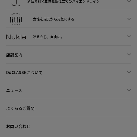
名品素材×立体裁断仕立ての
ハイエンドライン
女性を足元から
元気にする
冷えから、
自由に。
店舗案内
DoCLASSEについて
ニュース
よくあるご質問
お問い合わせ