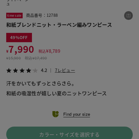
ュ
商品番号：12788
time sale
この商品をシェアする
和紙ブレンドニット・ラーベン編みワンピース
49
和紙ブレンドニット・ラーベン編みワンピース
7,990
¥7,990
税込¥8,789
¥
8,789
¥
税込
4.2
7レビュー
¥
15,900
税込
¥17,490
4.2
7レビュー
汗をかいてもずっとさらさら。 
LINE
X
メール
和紙の吸湿性が嬉しい夏のニットワンピース 
Find your size
カラー・サイズを選択する