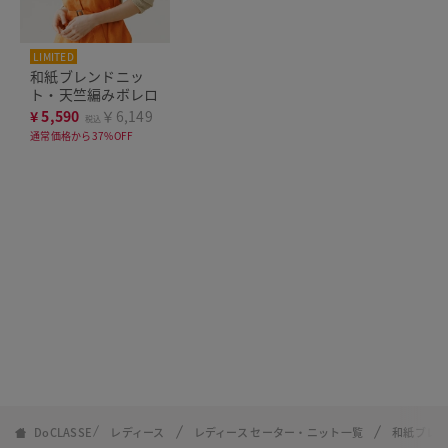
LIMITED
和紙ブレンドニッ
ト・天竺編みボレロ
¥
5,590
￥6,149
税込
通常価格から37%OFF
DoCLASSE
レディース
レディース セーター・ニット一覧
和紙ブレ