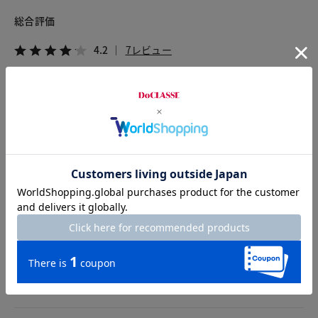
総合評価
4.2
7レビュー
2026.07.20
diamond
身長159cm
体型普通
カラー：ネイビー
サイズ：M
和紙ヤーンということでカサカサした質感かと思っていました
が、ナイロンコーティングでとても柔らかい手触りでした。い
つも通りのサイズでフレンチスリーブもちょうど良い感じで
す。ただ、ボタンはシンプルな貝ボタンか装飾のないメタルボ
タンのほうが合うと思います。付け替えようかな。