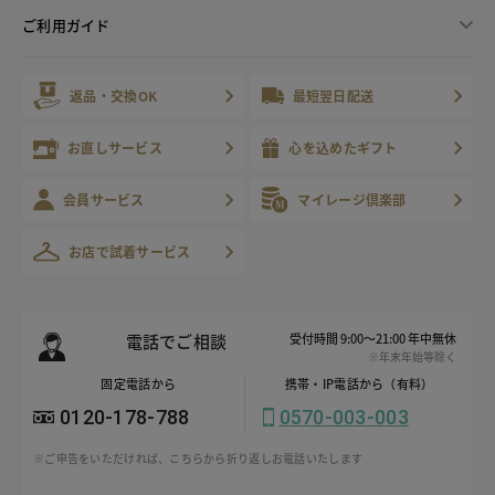
ご利用ガイド
返品・交換OK
最短翌日配送
お直しサービス
心を込めたギフト
会員サービス
マイレージ倶楽部
お店で試着サービス
電話でご相談
受付時間 9:00～21:00 年中無休
※年末年始等除く
固定電話から
携帯・IP電話から（有料）
0120-178-788
0570-003-003
※ご申告をいただければ、こちらから折り返しお電話いたします