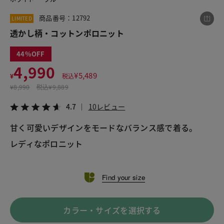
商品番号：12792
LIMITED
透かし柄・コットンポロニット
この商品をシェアする
44
透かし柄・コットンポロニット
4,990
¥
5,489
¥
税込
¥4,990
税込¥5,489
¥
8,990
税込
¥9,889
4.7
10レビュー
4.7
10レビュー
甘く可愛いデザインをモードなバランス感で着る。
レディなポロニット
LINE
X
メール
Find your size
カラー・サイズを選択する