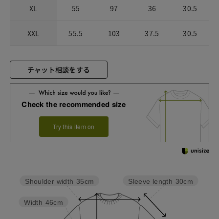
XL
55
97
36
30.5
XXL
55.5
103
37.5
30.5
チャット相談をする
Check the recommended size
Try this item on
Sleeve length
30cm
Shoulder width
35cm
Width
46cm