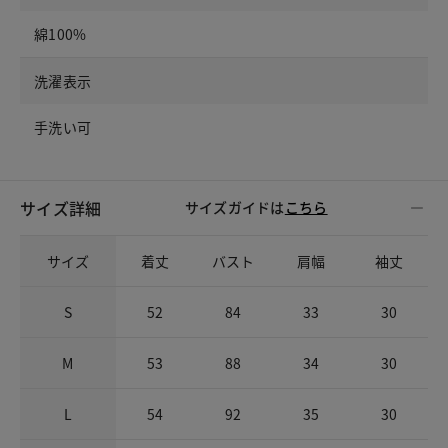
綿100%
洗濯表示
手洗い可
サイズ詳細
サイズガイドは
こちら
サイズ
着丈
バスト
肩幅
袖丈
S
52
84
33
30
M
53
88
34
30
L
54
92
35
30