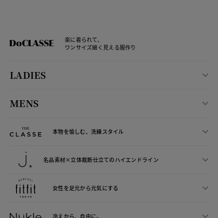
楽に着られて、
ワンサイズ細く見える服作り
LADIES
MENS
本物を愉しむ、洗練スタイル
名品素材×立体裁断仕立ての
ハイエンドライン
女性を足元から
元気にする
冷えから、
自由に。