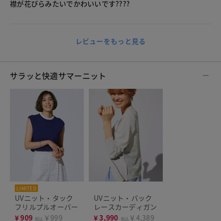
襟が花びらみたいでかわいいです????
レビューをもっと見る
サラッと快適サマーニット
LIMITED
UVニット・タック
UVニット・バック
フリルプルオーバー
レースカーディガン
¥
909
￥999
¥
3,990
￥4,389
税込
税込