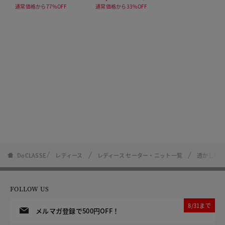
通常価格から77%OFF
通常価格から33%OFF
DoCLASSE
レディース
レディース セーター・ニット一覧
透かし柄
FOLLOW US
8/31まで
メルマガ登録で500円OFF！