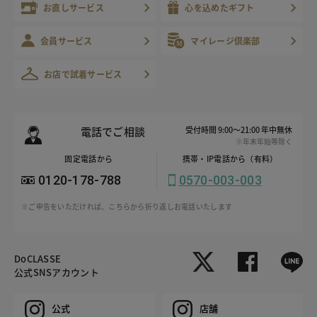
お直しサービス
心を込めたギフト
会員サービス
マイレージ倶楽部
お店で試着サービス
電話でご相談
受付時間 9:00～21:00 年中無休
※年末年始等除く
固定電話から
携帯・IP電話から（有料）
0120-178-788
0570-003-003
※ご申告をいただければ、こちらから折り返しお電話いたします
DoCLASSE
公式SNSアカウント
公式
店舗