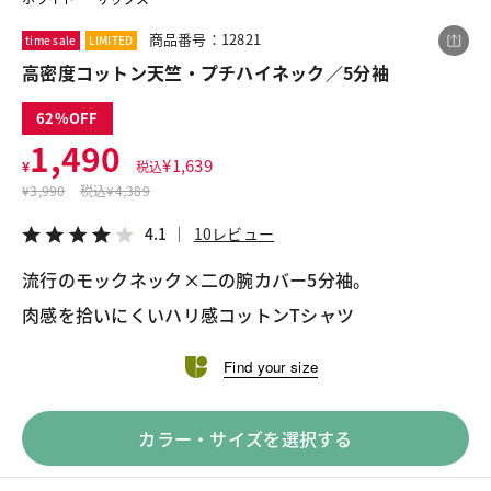
商品番号：12821
time sale
LIMITED
高密度コットン天竺・プチハイネック／5分袖
この商品をシェアする
62
高密度コットン天竺・プチハイネック／5分袖
1,490
¥
1,639
¥
税込
¥1,490
税込¥1,639
¥
3,990
税込
¥4,389
4.1
10レビュー
4.1
10レビュー
流行のモックネック×二の腕カバー5分袖。
肉感を拾いにくいハリ感コットンTシャツ
LINE
X
メール
Find your size
カラー・サイズを選択する