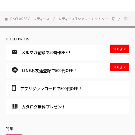
DoCLASSE
レディース
レディース Tシャツ・カットソー一覧
高密度
FOLLOW US
8/31まで
メルマガ登録で500円OFF！
8/31まで
LINEお友達登録で500円OFF！
アプリダウンロードで500円OFF！
カタログ無料プレゼント
特集