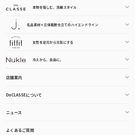
本物を愉しむ、洗練スタイル
名品素材×立体裁断仕立ての
ハイエンドライン
女性を足元から
元気にする
冷えから、
自由に。
店舗案内
DoCLASSEについて
ニュース
よくあるご質問