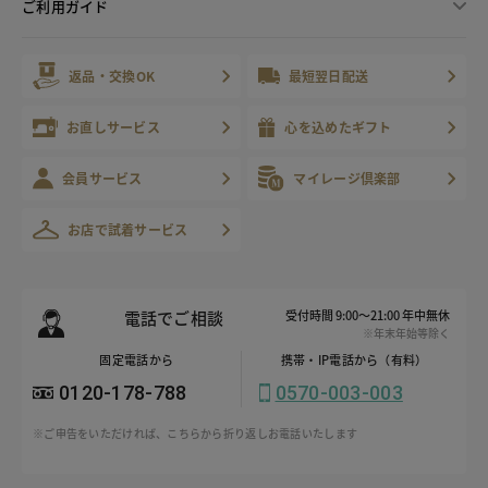
ご利用ガイド
返品・交換OK
最短翌日配送
お直しサービス
心を込めたギフト
会員サービス
マイレージ倶楽部
お店で試着サービス
電話でご相談
受付時間 9:00～21:00 年中無休
※年末年始等除く
固定電話から
携帯・IP電話から（有料）
0120-178-788
0570-003-003
※ご申告をいただければ、こちらから折り返しお電話いたします