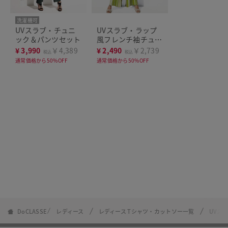
洗濯機可
UVスラブ・チュニ
UVスラブ・ラップ
ック＆パンツセット
風フレンチ袖チュニ
ック
¥
3,990
￥4,389
¥
2,490
￥2,739
税込
税込
通常価格から50%OFF
通常価格から50%OFF
DoCLASSE
レディース
レディース Tシャツ・カットソー一覧
UVス