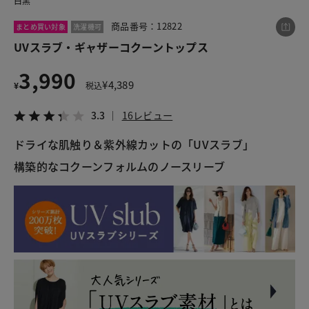
白黒
商品番号：12822
まとめ買い対象
洗濯機可
UVスラブ・ギャザーコクーントップス
この商品をシェアする
3,990
¥
4,389
¥
税込
UVスラブ・ギャザーコクーントップス
¥3,990
税込¥4,389
3.3
16レビュー
3.3
16レビュー
ドライな肌触り＆紫外線カットの「UVスラブ」
構築的なコクーンフォルムのノースリーブ
LINE
X
メール