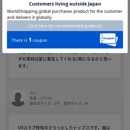
身長：159cm
普段のサイズ：9号 着用サイズ：M
さらっとして着心地が大変いいです。少し大きめ
に出来ているようなので1つ下のサイズでいいかも
しれません。たっぷりのギャザーが女らしさを引
き出してくれる上に、すぐに乾いてアイロンいら
ずの素材は夏に重宝してくれる1枚になるかと思い
ます。
ユー
身長：157cm
普段のサイズ：7号 着用サイズ：M
UVスラブ特有のさらっとしたトップスです。袖は