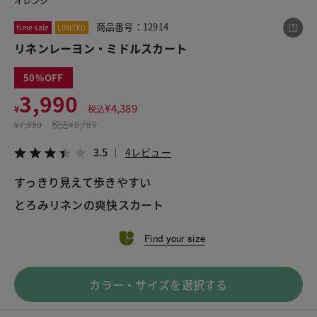
オレンジ
商品番号：12914
time sale
LIMITED
リネンレーヨン・ミドルスカート
この商品をシェアする
50
リネンレーヨン・ミドルスカート
3,990
¥
4,389
¥
税込
¥3,990
税込¥4,389
¥
7,990
税込
¥8,789
3.5
4レビュー
3.5
4レビュー
すっきり見えて歩きやすい
とろみリネンの爽快スカート
LINE
X
メール
Find your size
カラー・サイズを選択する