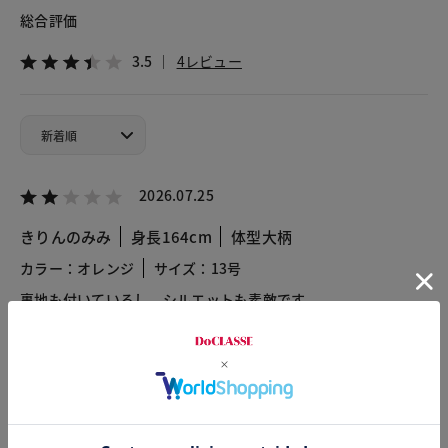
総合評価
3.5
4レビュー
2026.07.25
きりんのみみ
身長164cm
体型大柄
カラー：オレンジ
サイズ：13号
裏地も付いているし、シルエットも素敵です。
ただ色が。。。。
オレンジと言ってもものすごく眩しいオレンジで、着用を躊躇
うほどです。トップスを合わせるのも難しく、モノトーンでも
しっくりきません。
これが売れ残っていた理由かと思いました。