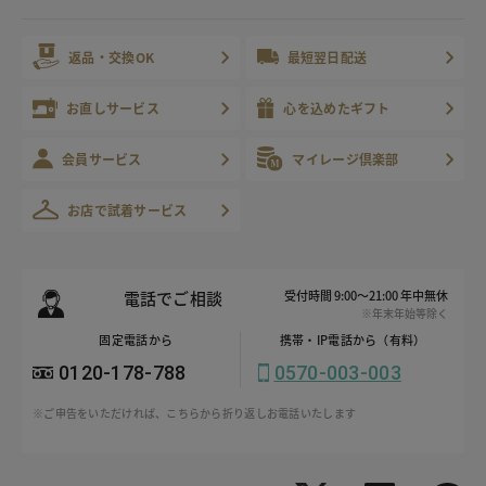
返品・交換OK
最短翌日配送
お直しサービス
心を込めたギフト
会員サービス
マイレージ倶楽部
お店で試着サービス
電話でご相談
受付時間 9:00～21:00 年中無休
※年末年始等除く
固定電話から
携帯・IP電話から（有料）
0120-178-788
0570-003-003
※ご申告をいただければ、こちらから折り返しお電話いたします