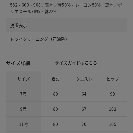
582・600・908：表地／麻50%・レーヨン50%、裏地／ポ
リエステル78%・綿22%
洗濯表示
ドライクリーニング（石油系）
サイズ詳細
サイズガイドは
こちら
サイズ
着丈
ウエスト
ヒップ
7号
80
64
99
9号
80
67
102
11号
80
70
105