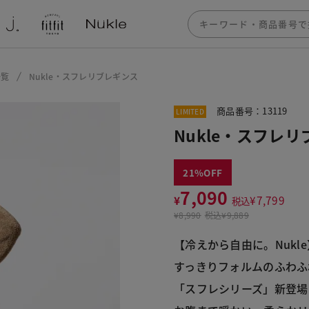
一覧
Nukle・スフレリブレギンス
商品番号：13119
LIMITED
Nukle・スフレ
21
7,090
¥
¥
7,799
税込
¥
8,990
税込
¥9,889
【冷えから自由に。Nukle
すっきりフォルムのふわふ
「スフレシリーズ」新登場