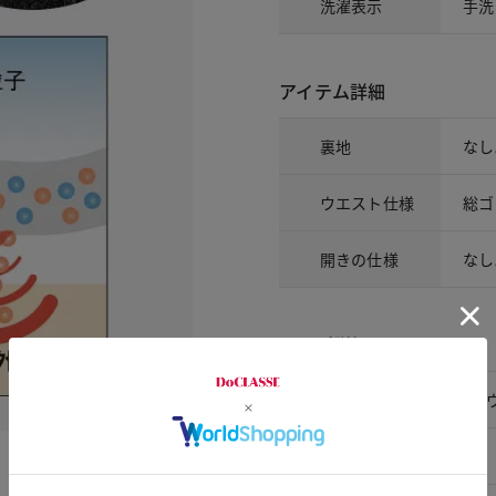
洗濯表示
手洗
アイテム詳細
裏地
なし
ウエスト仕様
総ゴ
開きの仕様
なし
サイズ詳細
サイズ
着丈
XS/S
98