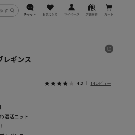
チャット
お気に入り
マイページ
店舗検索
カート
DoCLASSE
j.
リブレギンス
fitfit
4.2
14レビュー
】
わ温活ニット
！