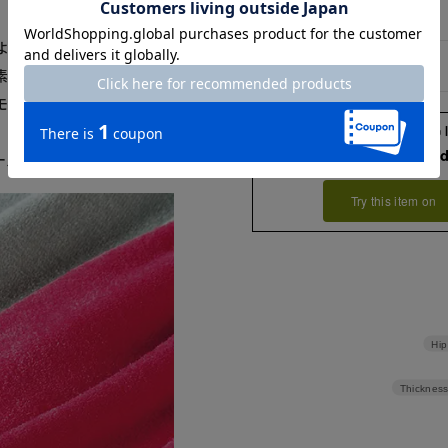
M/L
99
ような、エアリーな着心地
XLXXL
100
素材の再生繊維であり、シ
モール糸を、ナノミックス®
、ボリューム感を抑えるこ
Check the recommend
ーズン活躍します。
Try this item on
Hip
Thickness