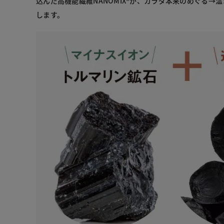
込んだ高機能繊維NANOMIX®が、カラダ本来のめぐる→
します。