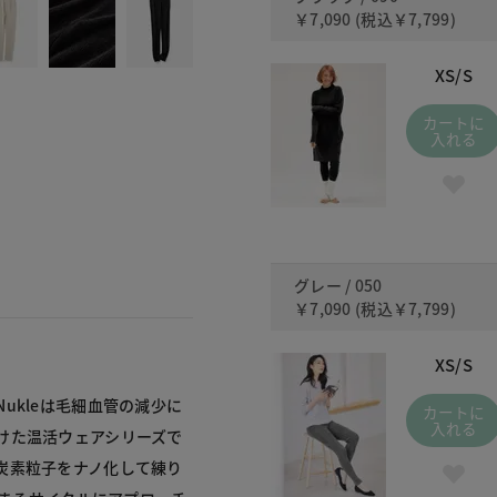
￥7,090
(税込
￥7,799
)
XS/S
カートに
入れる
グレー / 050
￥7,090
(税込
￥7,799
)
XS/S
ukleは毛細血管の減少に
カートに
入れる
けた温活ウェアシリーズで
炭素粒子をナノ化して練り