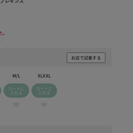
ブレギンス
た。
。
お店で試着する
M/L
XLXXL
カートに
カートに
入れる
入れる
 ブラック