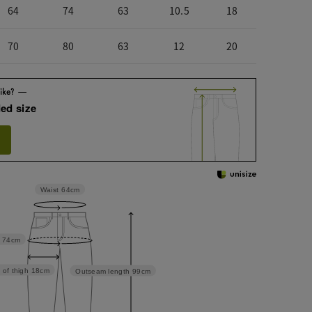
64
74
63
10.5
18
70
80
63
12
20
ed size
Waist
64cm
74cm
 of thigh
18cm
Outseam length
99cm