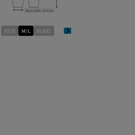
Hem width
10.5cm
XS/S
M/L
XLXXL