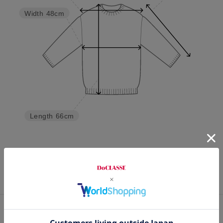
Width
48cm
Length
66cm
S
M
L
XL
XXL
カスタマーレビュー