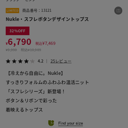
商品番号：13121
LIMITED
Nukle・スフレボタンデザイントップス
この商品をシェアする
32
Nukle・スフレボタンデザイントップス
6,790
¥
7,469
¥
税込
¥6,790
税込¥7,469
¥
9,990
税込
¥10,989
4.2
25レビュー
4.2
25レビュー
【冷えから自由に。Nukle】
すっきりフォルムのふわふわ温活ニット
LINE
X
メール
「スフレシリーズ」新登場！
ボタン＆リボンで彩った
着映えるトップス
Find your size