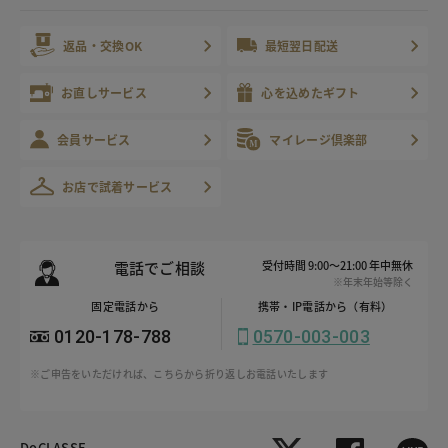
返品・交換OK
最短翌日配送
お直しサービス
心を込めたギフト
会員サービス
マイレージ倶楽部
お店で試着サービス
電話でご相談
受付時間 9:00～21:00 年中無休
※年末年始等除く
固定電話から
携帯・IP電話から（有料）
0120-178-788
0570-003-003
※ご申告をいただければ、こちらから折り返しお電話いたします
DoCLASSE