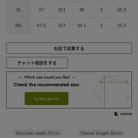
XL
67
101
38
5
55.5
XXL
67.5
107
39.5
5
55.5
お店で試着する
チャット相談をする
Check the recommended size
Try this item on
Sleeve length
55cm
Shoulder width
37cm