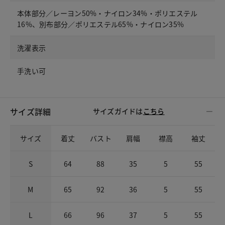
本体部分／レーヨン50%・ナイロン34%・ポリエステル
16%、別布部分／ポリエステル65%・ナイロン35%
洗濯表示
手洗い可
サイズ詳細
サイズガイドは
こちら
サイズ
着丈
バスト
肩幅
襟高
袖丈
S
64
88
35
5
55
M
65
92
36
5
55
L
66
96
37
5
55