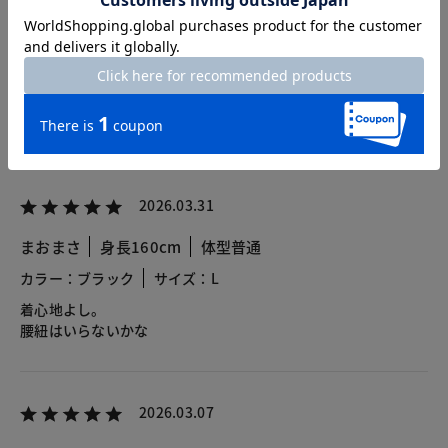
総合評価
4.2
25レビュー
2026.03.31
まおまさ
身長160cm
体型普通
カラー：ブラック
サイズ：L
着心地よし。
腰紐はいらないかな
2026.03.07