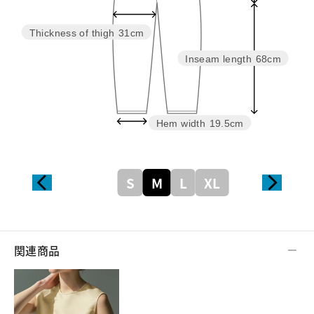
Thickness of thigh
31cm
Inseam length
68cm
Hem width
19.5cm
S
M
L
XL
関連商品