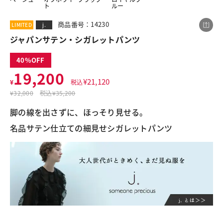
ト
ルー
商品番号：14230
LIMITED
j.
この商品をシェアする
ジャパンサテン・シガレットパンツ
40
ジャパンサテン・シガレットパンツ
19,200
¥
21,120
¥19,200
¥
税込
税込¥21,120
¥
32,000
税込
¥35,200
脚の線を出さずに、ほっそり見せる。
名品サテン仕立ての細見せシガレットパンツ
LINE
X
メール