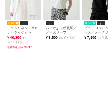
LIMITED
j.
j.
新色追加
j.
テックリネン・ Vカ
バイオ加工超長綿／
ピュアコット
ラージャケット
ノースリーブ
ース／ノース
¥
40,800
¥
7,500
￥8,250
¥
7,900
￥8,
税込
税込
税込
￥44,880
通常価格から40%OFF