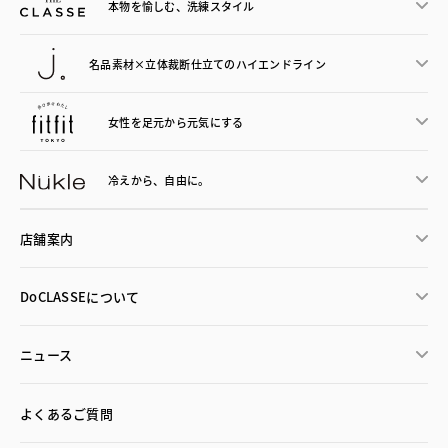
本物を愉しむ、洗練スタイル
名品素材×立体裁断仕立ての
ハイエンドライン
女性を足元から
元気にする
冷えから、
自由に。
店舗案内
DoCLASSEについて
ニュース
よくあるご質問