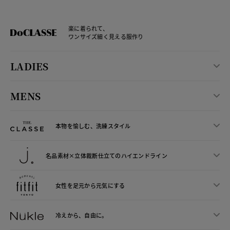
楽に着られて、
ワンサイズ細く見える服作り
LADIES
MENS
本物を愉しむ、洗練スタイル
名品素材×立体裁断仕立ての
ハイエンドライン
女性を足元から
元気にする
冷えから、
自由に。