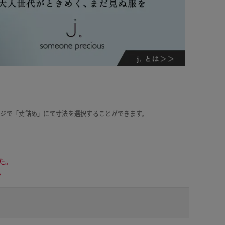
ージで「丈詰め」にて寸法を選択することができます。
た。
。
ールイエロー