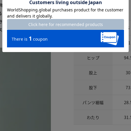
0年以上に及ぶ立体裁断技術
サイズ詳細
るシルエットに。ウエスト
パンツ
き上げ、生地の地の目を綺
サイズ
S
スフリーな実現していま
ウエスト
61
ヒップ
94.
股上
30
股下
73
パンツ裾幅
28.
わたり
31.