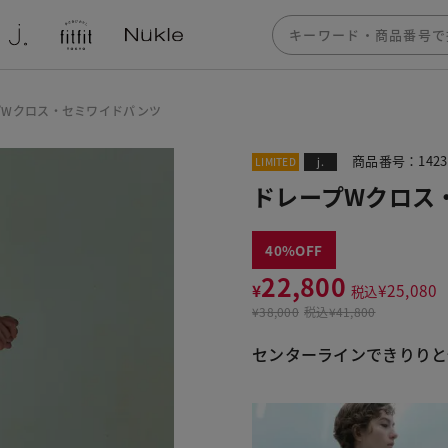
プWクロス・セミワイドパンツ
商品番号：1423
LIMITED
j.
ドレープWクロス
40
22,800
¥
¥
25,080
税込
¥
38,000
税込
¥41,800
センターラインできりりと