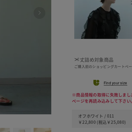
丈詰め対象商品
ご購入前のショッピングカートペ
Find your size
※商品情報の取得に失敗しまし
ページを再読み込みして下さい
オフホワイト / 011
210 ペ
￥22,800
(税込
￥25,080
)