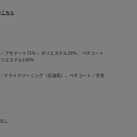
は
こちら
／ アセテート71%・ ポリエステル29%、 ペチコート
ポリエステル100%
／ドライクリーニング（石油系）、ペチコート／手洗
なし