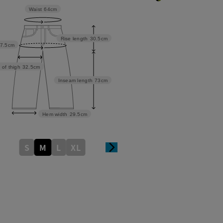
Waist
64cm
Rise length
30.5cm
7.5cm
 of thigh
32.5cm
Inseam length
73cm
Hem width
29.5cm
S
M
L
XL