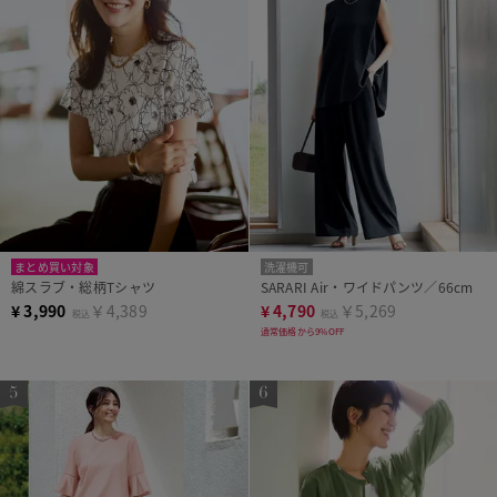
まとめ買い対象
洗濯機可
綿スラブ・総柄Tシャツ
SARARI Air・ワイドパンツ／66cm
¥
3,990
￥4,389
¥
4,790
￥5,269
税込
税込
通常価格から9%OFF