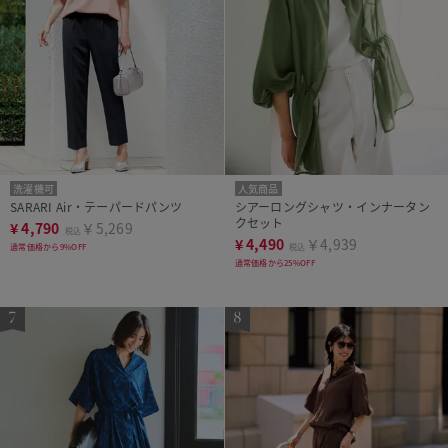
洗濯機可
人気商品
SARARI Air・テーパードパンツ
シアーロングシャツ・インナータン
クセット
¥
4,790
￥5,269
税込
¥
4,490
￥4,939
通常価格から9%OFF
税込
通常価格から25%OFF