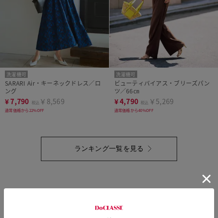
洗濯機可
洗濯機可
SARARI Air・キーネックドレス／ロ
ビューティバイアス・ブリーズパン
ング
ツ／66㎝
¥
7,790
￥8,569
¥
4,790
￥5,269
税込
税込
通常価格から22%OFF
通常価格から40%OFF
ランキング一覧を見る