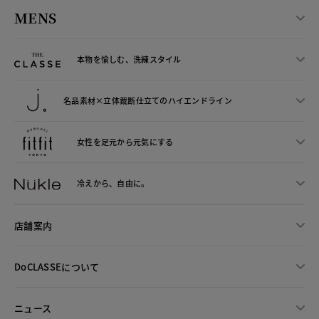
MENS
本物を愉しむ、洗練スタイル
名品素材×立体裁断仕立ての
ハイエンドライン
女性を足元から
元気にする
冷えから、
自由に。
店舗案内
DoCLASSEについて
ニュース