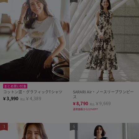
まとめ買い対象
コットン混・グラフィックTシャツ
SARARI Air・ノースリーブワンピー
ス
¥
3,990
￥4,389
税込
¥
8,790
￥9,669
税込
通常価格から12%OFF