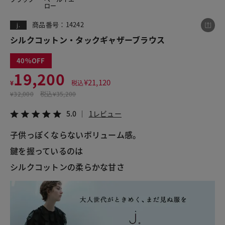
ロー
商品番号：14242
j.
この商品をシェアする
シルクコットン・タックギャザーブラウス
40
シルクコットン・タックギャザーブラウス
19,200
¥19,200
税込¥21,120
¥
21,120
¥
税込
5.0
1レビュー
¥
32,000
税込
¥35,200
5.0
1レビュー
子供っぽくならないボリューム感。 
LINE
X
メール
鍵を握っているのは 
シルクコットンの柔らかな甘さ