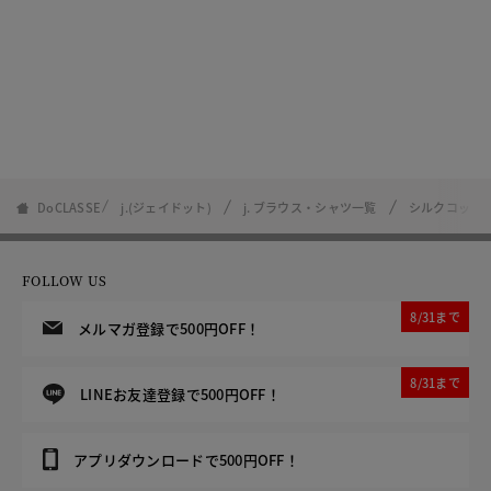
DoCLASSE
j.(ジェイドット)
j. ブラウス・シャツ一覧
シルクコット
FOLLOW US
8/31まで
メルマガ登録で500円OFF！
8/31まで
LINEお友達登録で500円OFF！
アプリダウンロードで500円OFF！