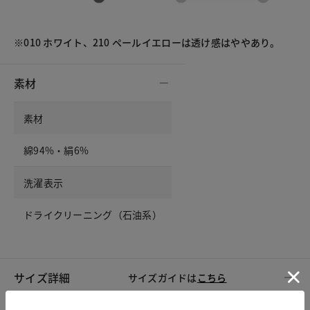
※010 ホワイト、210 ペールイエローは透け感はややあり。
素材
素材
綿94%・絹6%
洗濯表示
ドライクリーニング（石油系）
サイズ詳細
サイズガイドは
こちら