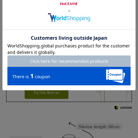
サイズ
着丈
バスト
裄丈
M
73
125
68
L
74
128
68.5
チャット相談をする
店頭在庫を見る
Check the recommended size
Try this item on
Sleeve length
68cm