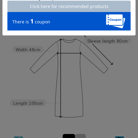
Try this item on
Sleeve length
80cm
Width
48cm
Length
100cm