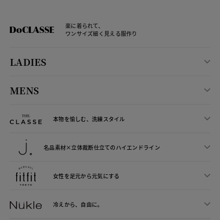
楽に着られて、
ワンサイズ細く見える服作り
LADIES
MENS
本物を愉しむ、洗練スタイル
名品素材×立体裁断仕立ての
ハイエンドライン
女性を足元から
元気にする
冷えから、
自由に。