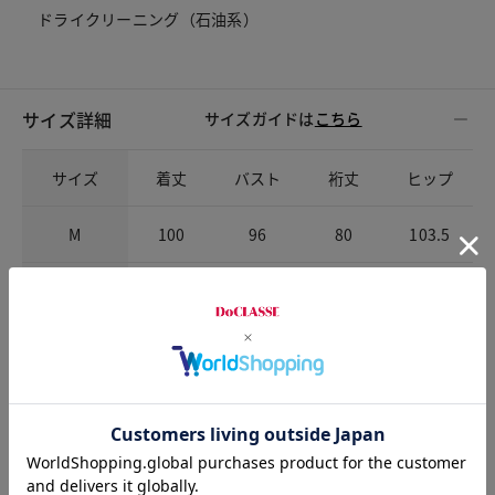
ドライクリーニング（石油系）
サイズ詳細
サイズガイドは
こちら
サイズ
着丈
バスト
裄丈
ヒップ
M
100
96
80
103.5
L
101
99
80.5
106.5
チャット相談をする
店頭在庫を見る
Check the recommended size