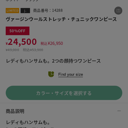
商品番号：14288
LIMITED
j.
ヴァージンウールストレッチ・チュニックワンピース
この商品をシェアする
50
ヴァージンウールストレッチ・チュニックワンピー
24,500
ス
¥
26,950
¥
税込
¥24,500
¥
49,000
税込
¥53,900
税込¥26,950
レディもハンサムも。2つの顔持つワンピース
Find your size
LINE
X
メール
カラー・サイズを選択する
商品説明
レディもハンサムも。