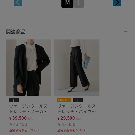
M
L
関連商品
j.
LIMITED
j.
ヴァージンウールス
ヴァージンウールス
トレッチ・ノーカラ
トレッチ・ハイウエ
ージャケット
ストワイドパンツ
¥
39,500
¥
29,500
税込
税込
￥43,450
￥32,450
通常価格から50%OFF
通常価格から50%OFF