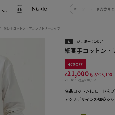
細番手コットン・アシンメトリーシャツ
商品番号：14304
j.
細番手コットン・
40
21,000
¥
¥
23,100
税込
¥
35,000
税込
¥38,500
名品コットンにモードをプ
アシメデザインの構築シャ