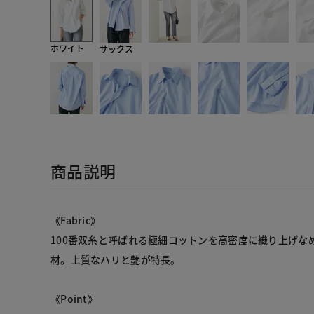
ホワイト
サックス
商品説明
《Fabric》
100番双糸と呼ばれる極細コットンを高密度に織り上げな
材。上質なハリと艶が特長。
《Point》