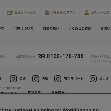
お直しサービス
心を込めたギフト
会員サービス
いて
fitfitについて
創業の想い
よくあるご質問
お問い
0120-178-788
固定電話から
携帯・IP電
等除く
※ご申告をいただけれ
公式
店舗
商品サポート
メンズ
に基づく表記
推奨環境
企業情報