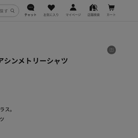
チャット
お気に入り
マイページ
店舗検索
カート
DoCLASSE
j.
アシンメトリーシャツ
fitfit
ラス。
ツ