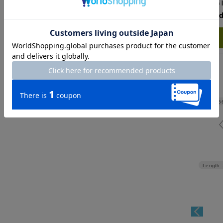
Check the recommend
Try this item on
Width
5
Length