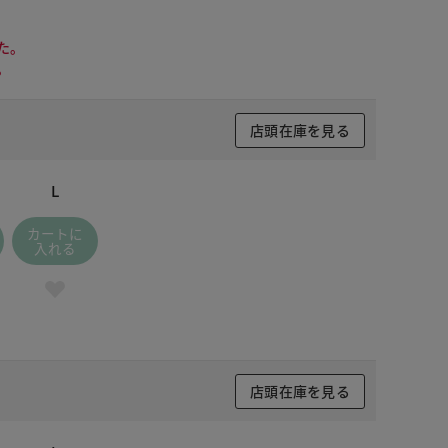
た。
。
店頭在庫を見る
L
カートに
入れる
店頭在庫を見る
 サックス