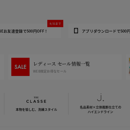
8/31まで
INEお友達登録で500円OFF！
アプリダウンロードで500円
レディース セール情報一覧
WEB限定お得なセール
名品素材×立体裁断仕立ての
本物を愉しむ、洗練スタイル
ハイエンドライン