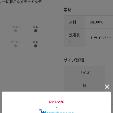
リーに着こなすモードなデ
素材
素材
綿100%
洗濯表
ドライクリー
示
サイズ詳細
サイズ
M
L