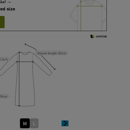
ed size
Sleeve length
82cm
6.3cm
76cm
M
L