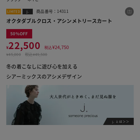
商品番号：14311
LIMITED
j.
オクタダブルクロス・アシンメトリースカート
この商品をシェアする
50
22,500
オクタダブルクロス・アシンメトリースカート
¥
24,750
¥
税込
¥22,500
税込¥24,750
¥
45,000
税込
¥49,500
冬の着こなしに遊び心を加える

シアーミックスのアシメデザイン
LINE
X
メール