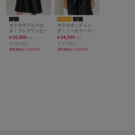
j.
LIMITED
j.
オクタダブルクロ
オクタボンディン
ス・フレアワンピー
グ・ノーカラージャ
ス
ケット
¥
26,000
¥
34,500
税込
税込
￥28,600
￥37,950
通常価格から50%OFF
通常価格から50%OFF