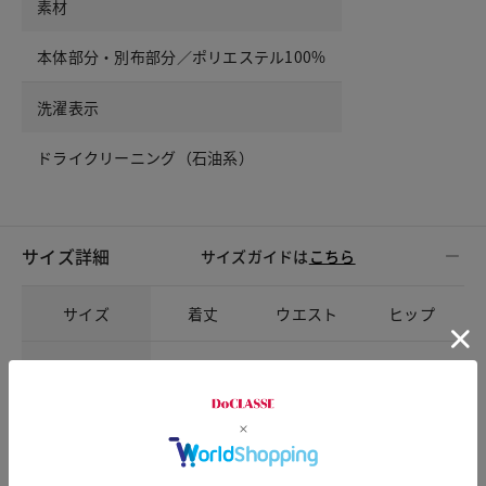
素材
本体部分・別布部分／ポリエステル100%
洗濯表示
ドライクリーニング（石油系）
サイズ詳細
サイズガイドは
こちら
サイズ
着丈
ウエスト
ヒップ
S
86
70
96
M
86
73
99
L
86
76
102