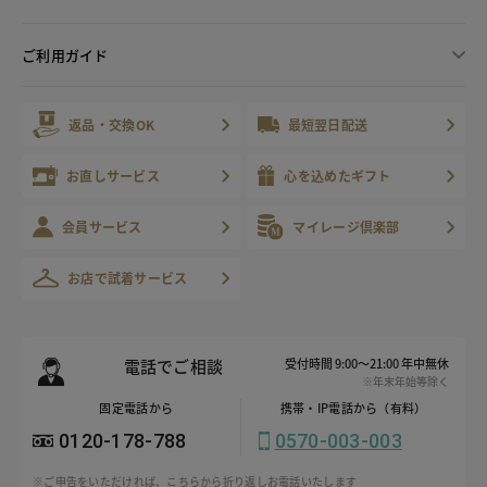
ご利用ガイド
返品・交換OK
最短翌日配送
お直しサービス
心を込めたギフト
会員サービス
マイレージ倶楽部
お店で試着サービス
電話でご相談
受付時間 9:00～21:00 年中無休
※年末年始等除く
固定電話から
携帯・IP電話から（有料）
0120-178-788
0570-003-003
※ご申告をいただければ、こちらから折り返しお電話いたします