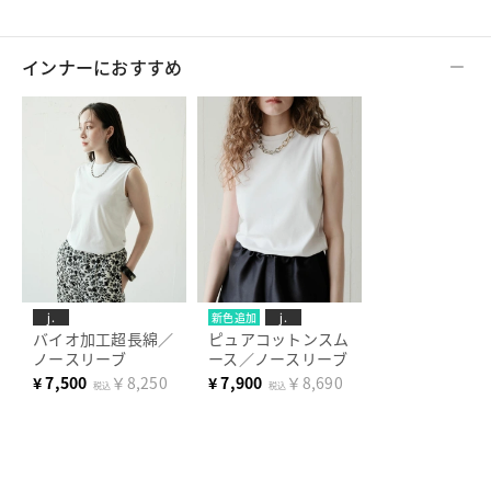
インナーにおすすめ
j.
新色追加
j.
バイオ加工超長綿／
ピュアコットンスム
ノースリーブ
ース／ノースリーブ
¥
7,500
￥8,250
¥
7,900
￥8,690
税込
税込