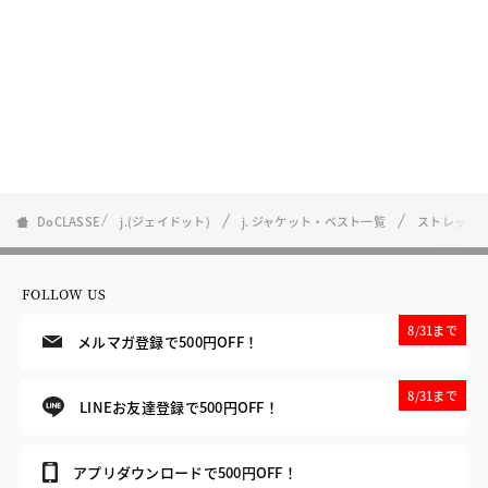
DoCLASSE
j.(ジェイドット)
j. ジャケット・ベスト一覧
ストレッチ
FOLLOW US
8/31まで
メルマガ登録で500円OFF！
8/31まで
LINEお友達登録で500円OFF！
アプリダウンロードで500円OFF！