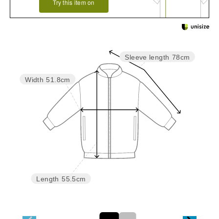
Try this item on
Sleeve length
78cm
Width
51.8cm
Length
55.5cm