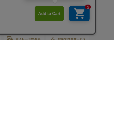
女性を足元から
元気にする
冷えから、
自由に。
マイレージ倶楽部
お店で試着サービス
合わせ
ニュース
0570-003-003
話から（有料）
ば、こちらから折り返しお電話いたします