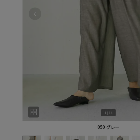
1
|
14
050 グレー