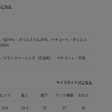
は
こちら
／毛74%・ ポリエステル26%、ペチコート／ポリエス
100%
／ドライクリーニング（石油系）、ペチコート／手洗
サイズガイドは
こちら
ヒップ
股上
股下
パンツ裾幅
わたり
120
29.5
73
37
39