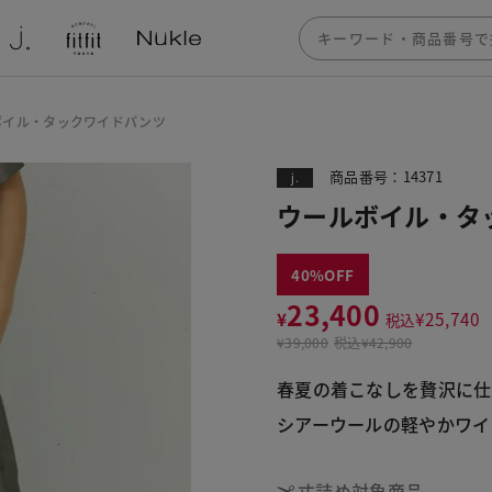
ボイル・タックワイドパンツ
商品番号：14371
j.
ウールボイル・タ
40
23,400
¥
¥
25,740
税込
¥
39,000
税込
¥42,900
春夏の着こなしを贅沢に仕
シアーウールの軽やかワイ
丈詰め対象商品