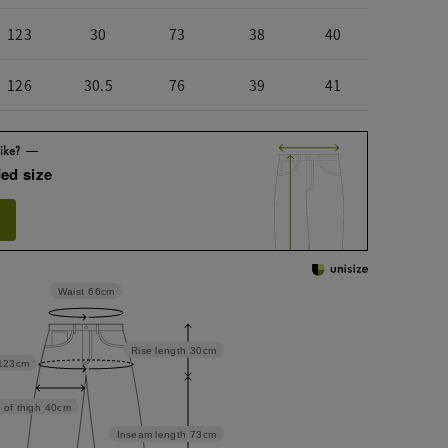
123
30
73
38
40
126
30.5
76
39
41
ed size
Waist
66cm
Rise length
30cm
123cm
 of thigh
40cm
Inseam length
73cm