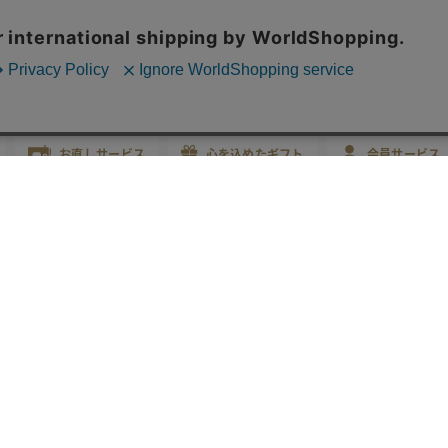
名品素材×立体裁断仕立ての
本物を愉しむ、洗練スタイル
ハイエンドライン
お直しサービス
心を込めたギフト
会員サービス
いて
fitfitについて
創業の想い
よくあるご質問
お問い
0120-178-788
固定電話から
携帯・IP電
等除く
※ご申告をいただけれ
公式
店舗
商品サポート
メンズ