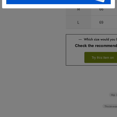
M
66
L
69
Check the recommend
Try this item on
Hip
Thickness