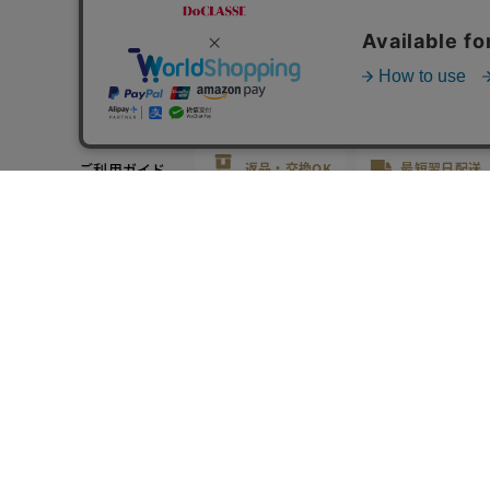
LADIES
MENS
楽に着られて、
ワンサイズ細く見える服作り
ご利用ガイド
返品・交換OK
最短翌日配送
DoCLASSE店舗案内
fitfit店舗案内
DoCLASSEにつ
電話でご相談
受付時間 9:00～21:00 年中無休
※年末年始
DoCLASSE
公式SNSアカウント