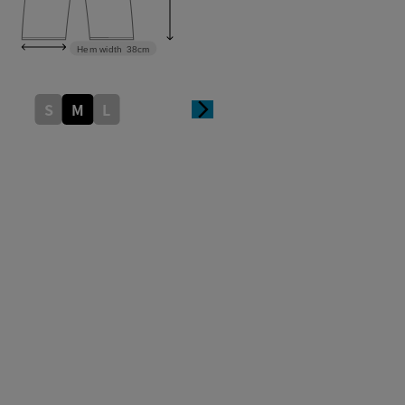
Hem width
38cm
S
M
L