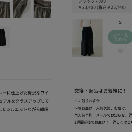
ブラック / 090
￥23,400
(税込
￥25,740
)
S
カートに
入れる
交換・返品はお気軽に！
レーに仕上げた贅沢なワイ
ュアルをクラスアップして
△：残りわずか
～頃お届け：入荷次第、お届け。
したシルエットながら繊細
再入荷予約：メールでお知らせ。
1週間前後でお届け： 詳しくは
こ