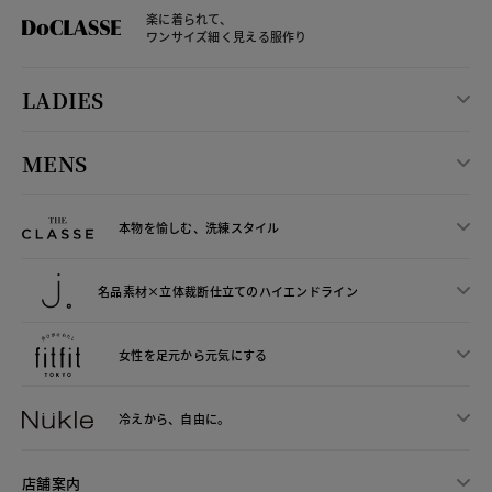
楽に着られて、
ワンサイズ細く見える服作り
LADIES
MENS
本物を愉しむ、洗練スタイル
名品素材×立体裁断仕立ての
ハイエンドライン
女性を足元から
元気にする
冷えから、
自由に。
店舗案内