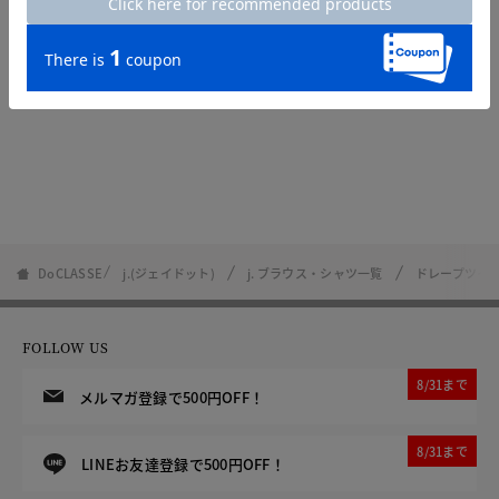
DoCLASSE
j.(ジェイドット)
j. ブラウス・シャツ一覧
ドレープツイ
FOLLOW US
8/31まで
メルマガ登録で500円OFF！
8/31まで
LINEお友達登録で500円OFF！