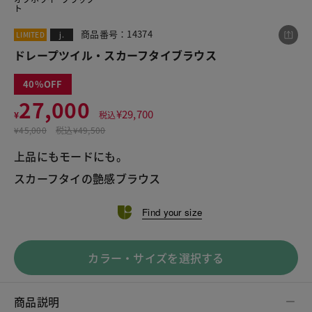
ト
商品番号：14374
LIMITED
j.
この商品をシェアする
ドレープツイル・スカーフタイブラウス
40
ドレープツイル・スカーフタイブラウス
27,000
¥
29,700
¥27,000
¥
税込
税込¥29,700
¥
45,000
税込
¥49,500
上品にもモードにも。
スカーフタイの艶感ブラウス
LINE
X
メール
Find your size
カラー・サイズを選択する
商品説明