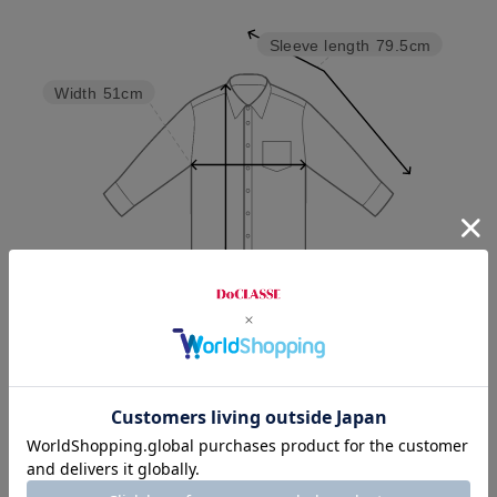
Sleeve length
79.5cm
Width
51cm
Length
75cm
M
L