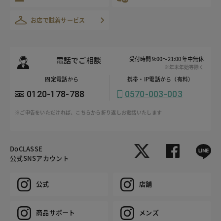
お店で試着サービス
電話でご相談
受付時間 9:00～21:00 年中無休
※年末年始等除く
固定電話から
携帯・IP電話から（有料）
0120-178-788
0570-003-003
※ご申告をいただければ、こちらから折り返しお電話いたします
DoCLASSE
公式SNSアカウント
公式
店舗
商品サポート
メンズ