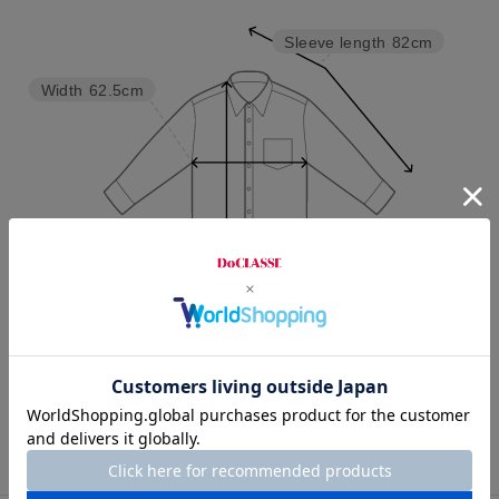
Sleeve length
82cm
Width
62.5cm
Length
75.5cm
M
L