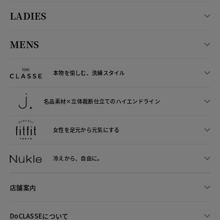
LADIES
MENS
本物を愉しむ、洗練スタイル
名品素材×立体裁断仕立ての
ハイエンドライン
女性を足元から
元気にする
冷えから、
自由に。
店舗案内
DoCLASSEについて