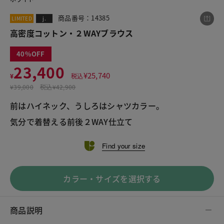
商品番号：14385
LIMITED
j.
高密度コットン・２WAYブラウス
この商品をシェアする
40
23,400
高密度コットン・２WAYブラウス
¥
25,740
¥
税込
¥23,400
税込¥25,740
¥
39,000
税込
¥42,900
前はハイネック、うしろはシャツカラー。

気分で着替える前後２WAY仕立て
Find your size
LINE
X
メール
カラー・サイズを選択する
商品説明