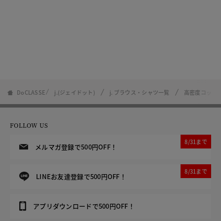
DoCLASSE
j.(ジェイドット)
j. ブラウス・シャツ一覧
高密度コットン
FOLLOW US
8/31まで
メルマガ登録で500円OFF！
8/31まで
LINEお友達登録で500円OFF！
アプリダウンロードで500円OFF！