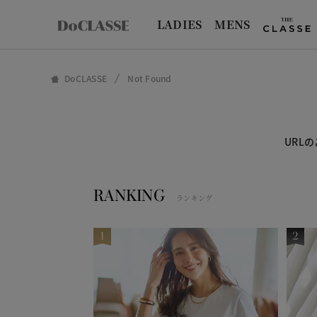
LADIES
MENS
DoCLASSE
Not Found
URL
RANKING
ランキング