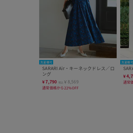
洗濯機可
洗濯機
SARARI Air・キーネックドレス／ロ
SA
ング
¥
4,
¥
7,790
￥8,569
通常価
税込
通常価格から22%OFF