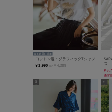
まとめ買い対象
コットン混・グラフィックTシャツ
SA
ス
¥
3,990
￥4,389
税込
¥
8,
通常価