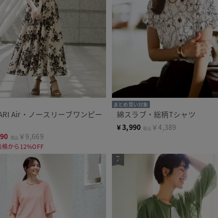
まとめ買い対象
RARI Air・ノースリーブワンピー
綿スラブ・総柄Tシャツ
¥
3,990
￥4,389
税込
790
￥9,669
税込
格から12%OFF