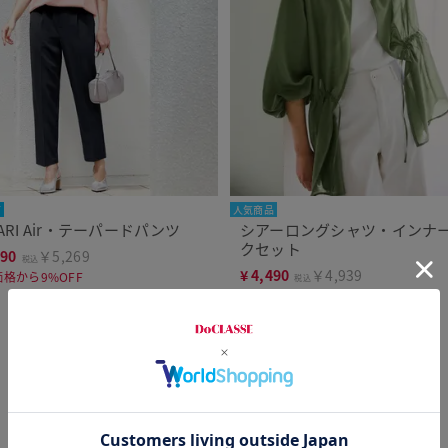
可
人気商品
RARI Air・テーパードパンツ
シアーロングシャツ・インナ
クセット
790
￥5,269
税込
¥
4,490
￥4,939
格から9%OFF
税込
通常価格から25%OFF