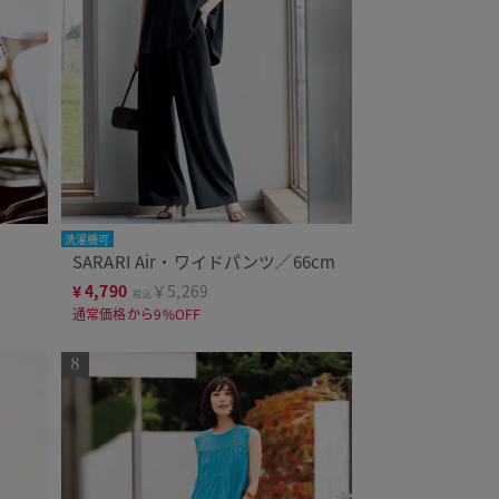
洗濯機可
SARARI Air・ワイドパンツ／66cm
¥
4,790
￥5,269
税込
通常価格から9%OFF