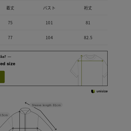
着丈
バスト
裄丈
75
101
81
77
104
82.5
ed size
Sleeve length
81cm
0.5cm