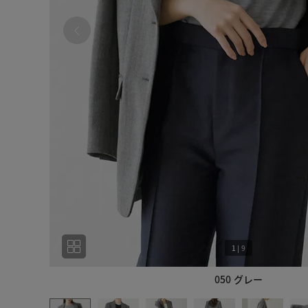
1
|
9
050 グレー