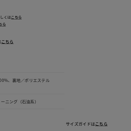
詳しくは
こちら
ちら
は
こちら
00%、裏地／ポリエステル
リーニング（石油系）
サイズガイドは
こちら