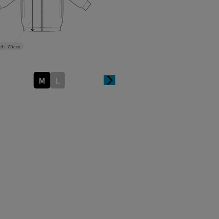
th
75cm
M
L