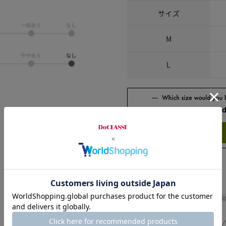
サイズ
M
L
Check the recommend
Try this item on
Width
5