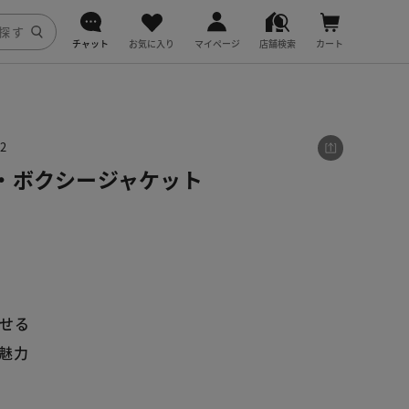
チャット
お気に入り
マイページ
店舗検索
カート
DoCLASSE
j.
2
・ボクシージャケット
fitfit
せる
魅力