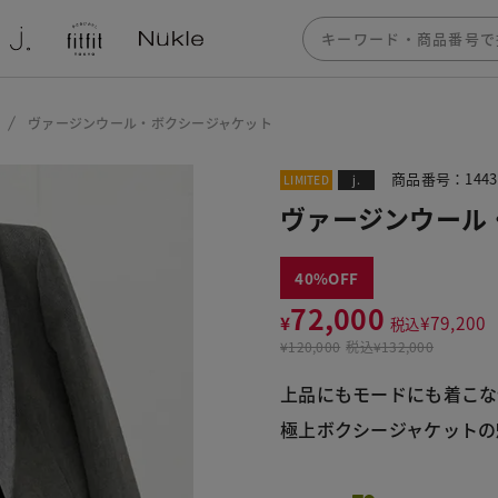
ヴァージンウール・ボクシージャケット
商品番号：1443
LIMITED
j.
ヴァージンウール
40
72,000
¥
¥
79,200
税込
¥
120,000
税込
¥132,000
上品にもモードにも着こな
極上ボクシージャケットの