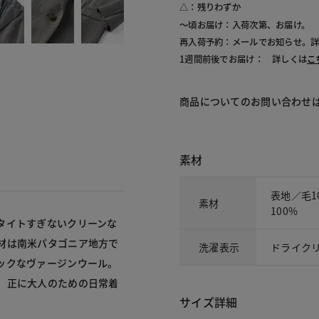
△：残りわずか
～頃お届け：入荷次第、お届け。
再入荷予約：メールでお知らせ。
1週間前後でお届け： 詳しくは
こ
商品についてのお問い合わせ
素材
表地／毛1
素材
100%
タイトすぎないクリーンな
材は南米パタゴニア地方で
洗濯表示
ドライク
ックなヴァージンウール。
、正に大人のための日常着
サイズ詳細