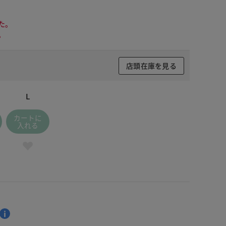
た。
。
店頭在庫を見る
L
カートに
入れる
 グレー