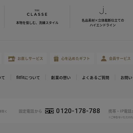
名品素材×立体裁断仕立ての
本物を愉しむ、洗練スタイル
ハイエンドライン
お直しサービス
心を込めたギフト
会員サービス
いて
fitfitについて
創業の想い
よくあるご質問
お問い
0120-178-788
固定電話から
携帯・IP電
等除く
※ご申告をいただけれ