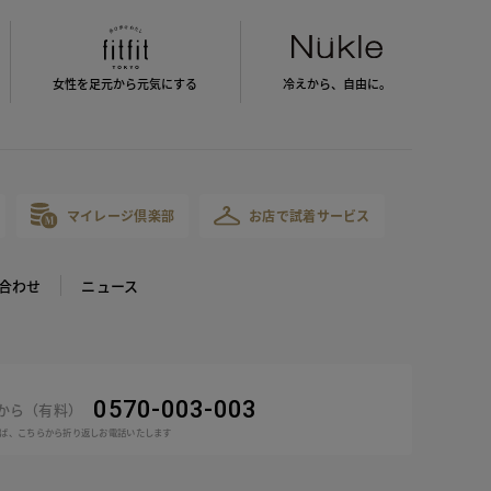
女性を足元から
元気にする
冷えから、
自由に。
マイレージ倶楽部
お店で試着サービス
合わせ
ニュース
0570-003-003
話から（有料）
ば、こちらから折り返しお電話いたします