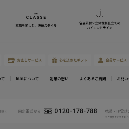
名品素材×立体裁断仕立ての
本物を愉しむ、洗練スタイル
ハイエンドライン
お直しサービス
心を込めたギフト
会員サービス
いて
fitfitについて
創業の想い
よくあるご質問
お問い
0120-178-788
固定電話から
携帯・IP電
等除く
※ご申告をいただけれ