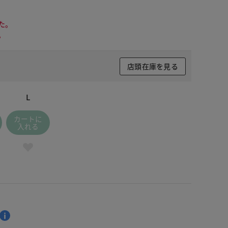
た。
。
店頭在庫を見る
L
カートに
入れる
 ブラック