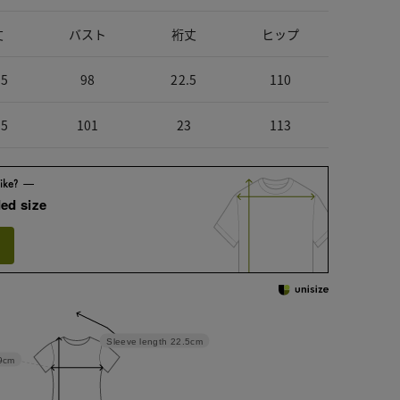
丈
バスト
裄丈
ヒップ
.5
98
22.5
110
.5
101
23
113
ed size
Sleeve length
22.5cm
9cm