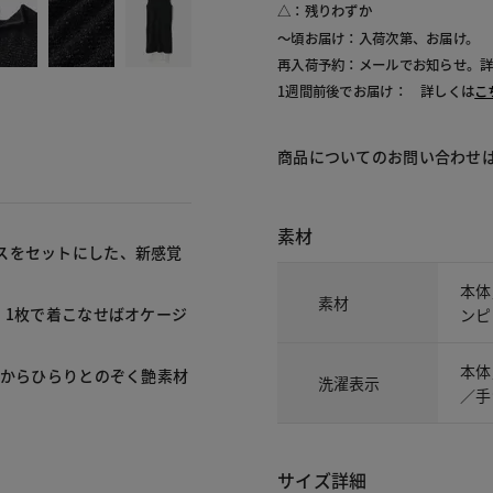
△：残りわずか
～頃お届け：入荷次第、お届け。
再入荷予約：メールでお知らせ。
1週間前後でお届け： 詳しくは
こ
商品についてのお問い合わせ
素材
スをセットにした、新感覚
本体
素材
。1枚で着こなせばオケージ
ンピ
本体
裾からひらりとのぞく艶素材
洗濯表示
／手
サイズ詳細