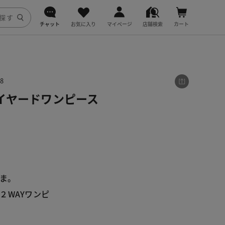
チャット
お気に入り
マイページ
店舗検索
カート
DoCLASSE
j.
8
イヤードワンピース
fitfit
ま。
２WAYワンピ