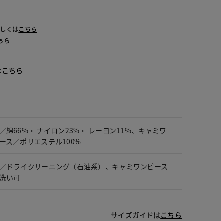
詳しくは
こちら
ちら
は
こちら
／綿66%・ ナイロン23%・ レーヨン11%、キャミワ
ース／ポリエステル100%
／ドライクリーニング（石油系）、キャミワンピース
洗い可
サイズガイドは
こちら