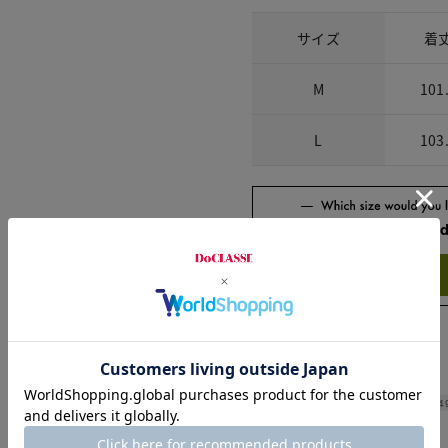
サイズ
着
M
101
L
103
Check the recommend
Try this item on
Width
4