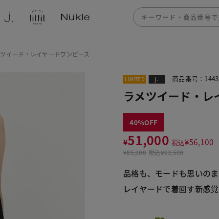
メツイード・レイヤードワンピース
商品番号：1443
LIMITED
j.
ラメツイード・レ
40
51,000
¥
¥
56,100
税込
¥
85,000
税込
¥93,500
品格も、モードも思いのま
レイヤードで着回す新感覚