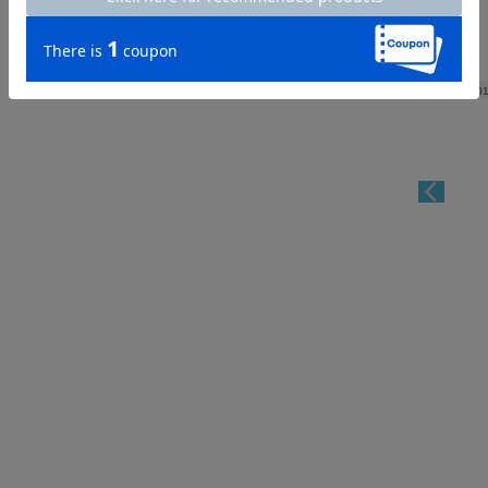
Length
10