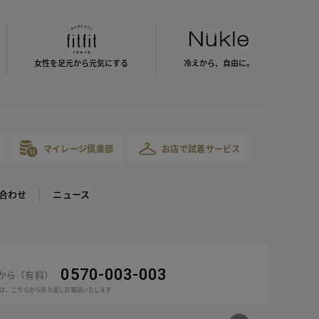
女性を足元から
元気にする
冷えから、
自由に。
マイレージ倶楽部
お店で試着サービス
合わせ
ニュース
0570-003-003
話から（有料）
ば、こちらから折り返しお電話いたします