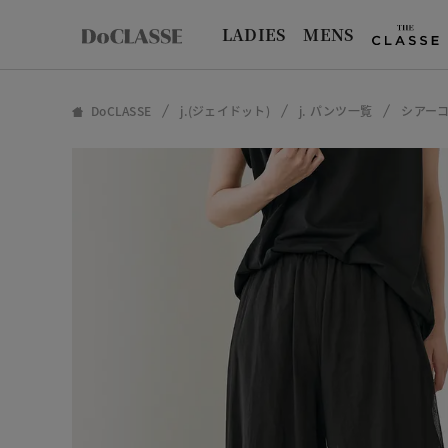
LADIES
MENS
DoCLASSE
j.(ジェイドット)
j. パンツ一覧
シアー