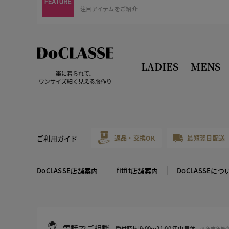
注目アイテムをご紹介
LADIES
MENS
楽に着られて、
ワンサイズ細く見える服作り
ご利用ガイド
返品・交換OK
最短翌日配送
DoCLASSE店舗案内
fitfit店舗案内
DoCLASSEにつ
電話でご相談
受付時間 9:00～21:00 年中無休
※年末年始