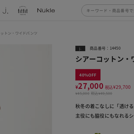
コットン・ワイドパンツ
商品番号：14450
j.
シアーコットン・
40
27,000
¥
¥
29,700
税込
¥
45,000
税込
¥49,500
秋冬の着こなしに「透ける
主役にも脇役にもなれるシ