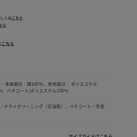
詳しくは
こちら
ちら
は
こちら
／ 本体部分：綿100%、 別布部分： ポリエステル
0%、ペチコート/ポリエステル100%
／ドライクリーニング（石油系）、ペチコート／手洗
サイズガイドは
こちら