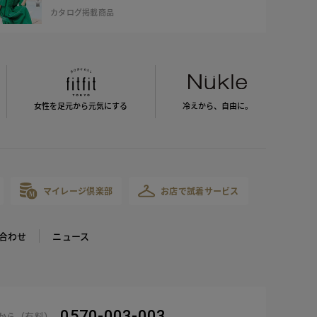
カタログ掲載商品
女性を足元から
元気にする
冷えから、
自由に。
マイレージ倶楽部
お店で試着サービス
合わせ
ニュース
0570-003-003
話から（有料）