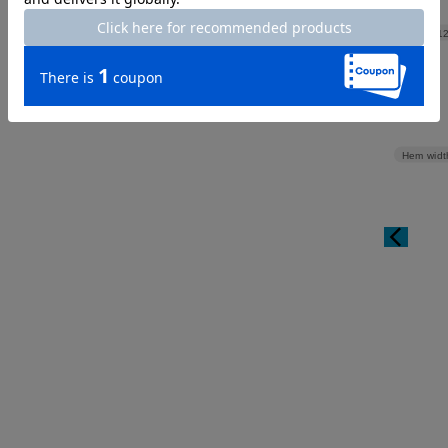
Hip
1
Hem widt