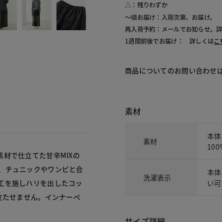
△：残りわずか
～頃お届け：入荷次第、お届け。
再入荷予約：メールでお知らせ。
1週間前後でお届け： 詳しくは
こ
商品についてのお問い合わせ
素材
本体
素材
10
材で仕立てた甘辛MIXの
、チュニックやワンピと合
本体
洗濯表示
い可
工を施しハリを出したコッ
立たせません。インナーペ
サイズ詳細