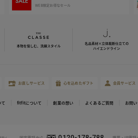
WEB限定お得なセール
名品素材×立体裁断仕立ての
本物を愉しむ、洗練スタイル
ハイエンドライン
お直しサービス
心を込めたギフト
会員サービス
いて
fitfitについて
創業の想い
よくあるご質問
お問い
0120-178-788
固定電話から
携帯・IP電
等除く