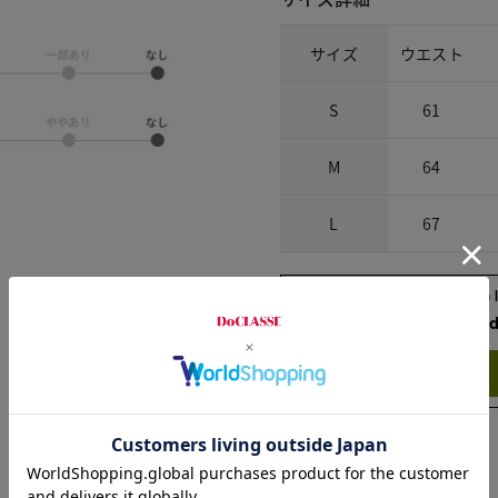
サイズ
ウエスト
S
61
M
64
L
67
Check the recommend
Try this item on