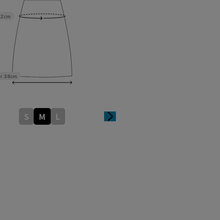
22cm
h
38cm
S
M
L