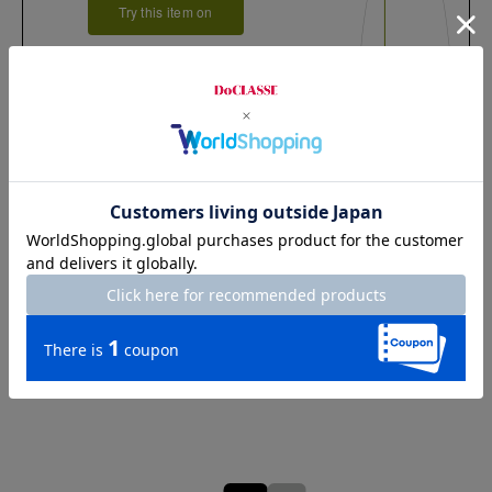
Try this item on
Waist
68cm
Hip
103cm
Length
90cm