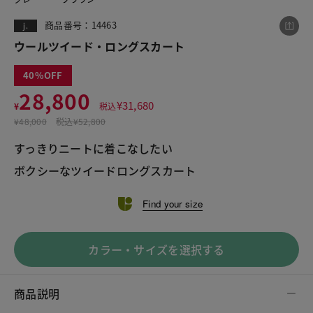
商品番号：14463
j.
ウールツイード・ロングスカート
この商品をシェアする
40
28,800
ウールツイード・ロングスカート
¥
31,680
¥
税込
¥28,800
税込¥31,680
¥
48,000
税込
¥52,800
すっきりニートに着こなしたい
ボクシーなツイードロングスカート
Find your size
LINE
X
メール
カラー・サイズを選択する
商品説明