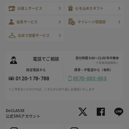
お直しサービス
心を込めたギフト
会員サービス
マイレージ倶楽部
お店で試着サービス
電話でご相談
受付時間 9:00～21:00 年中無休
※年末年始等除く
固定電話から
携帯・IP電話から（有料）
0120-178-788
0570-003-003
※ご申告をいただければ、こちらから折り返しお電話いたします
DoCLASSE
公式SNSアカウント