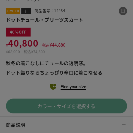
商品番号：14464
LIMITED
j.
ドットチュール・プリーツスカート
この商品をシェアする
40
40,800
ドットチュール・プリーツスカート
¥
44,880
¥
税込
¥40,800
税込¥44,880
¥
68,000
税込
¥74,800
秋冬の着こなしにチュールの透明感。
ドット織りならちょっぴり辛口に着こなせる
Find your size
LINE
X
メール
カラー・サイズを選択する
商品説明