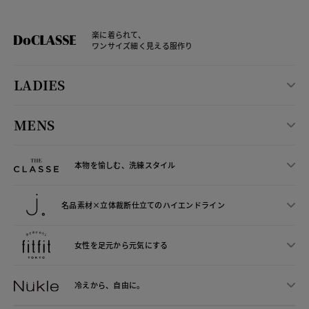
楽に着られて、
ワンサイズ細く見える服作り
LADIES
MENS
本物を愉しむ、洗練スタイル
名品素材×立体裁断仕立ての
ハイエンドライン
女性を足元から
元気にする
冷えから、
自由に。