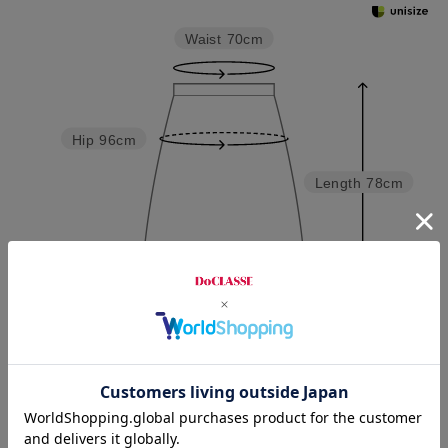
Waist
70cm
Hip
96cm
Length
78cm
S
M
L