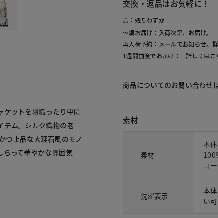
交換・返品はお気軽に！
△：残りわずか
～頃お届け：入荷次第、お届け。
再入荷予約：メールでお知らせ。
1週間前後でお届け： 詳しくは
こ
商品についてのお問い合わせ
ャケットを羽織ったり中に
素材
イテム。シルク織物の老
クかつ上品な大理石風のモノ
本体
しらって華やかな雰囲気
素材
10
コー
本体
洗濯表示
い可