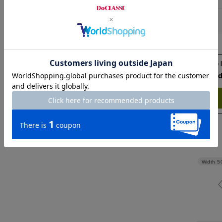
ヒップ
Check the recommend
Try this item on
Width
5