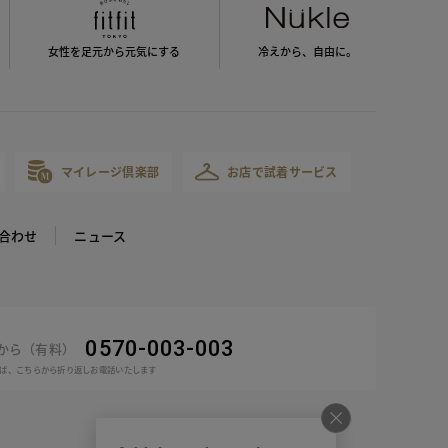
女性を足元から
元気にする
冷えから、
自由に。
マイレージ倶楽部
お店で試着サービス
合わせ
ニュース
0570-003-003
話から（有料）
ば、こちらから折り返しお電話いたします