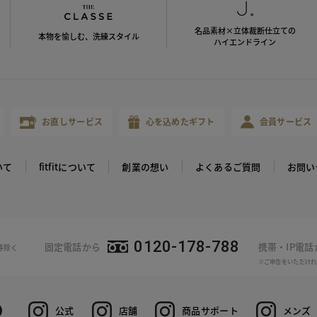
名品素材×立体裁断仕立ての
本物を愉しむ、洗練スタイル
ハイエンドライン
お直しサービス
心を込めたギフト
会員サービス
いて
fitfitについて
創業の想い
よくあるご質問
お問い
0120-178-788
固定電話から
携帯・IP電
等除く
※ご申告をいただけれ
公式
店舗
商品サポート
メンズ