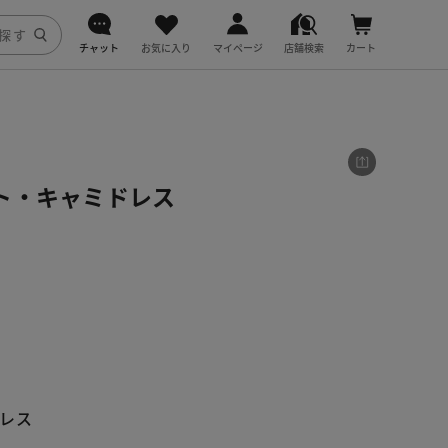
チャット
お気に入り
マイページ
店舗検索
カート
DoCLASSE
j.
ト・キャミドレス
fitfit


レス