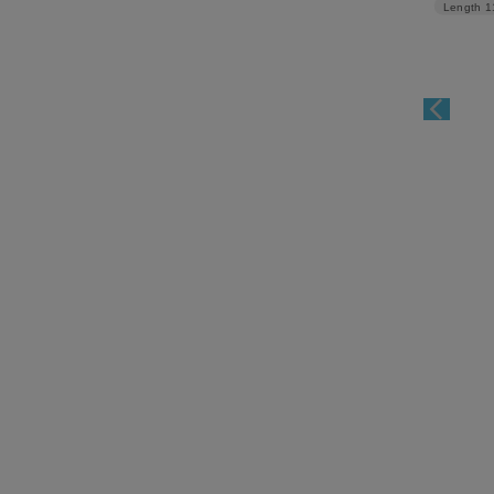
Length
1