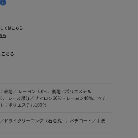
詳しくは
こちら
ちら
は
こちら
：表地／ レーヨン100%、裏地／ポリエステル
0%、 レース部分／ ナイロン60%・レーヨン40%、ペチ
ト：ポリエステル100%
／ドライクリーニング（石油系）、ペチコート／手洗