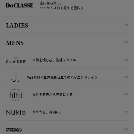
楽に着られて、
ワンサイズ細く見える服作り
LADIES
MENS
本物を愉しむ、洗練スタイル
名品素材×立体裁断仕立ての
ハイエンドライン
女性を足元から
元気にする
冷えから、
自由に。
店舗案内