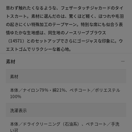
思わず触れたくなるような、フェザータッチジャカードのタイ
トスカート。素材に選んだのは、驚くほど軽く、ほつれや毛羽
の起きにくい特殊加工のテープヤーン。特別な席にも似合う表
情ゆたかな生地感は、同生地のノースリーブブラウス
（14571）とのセットアップでさらにゴージャスな印象に。ウ
エストゴムでリラクシーな着心地。
素材
素材
本体／ナイロン79%・綿21%、ペチコート／ポリエステル
100%
洗濯表示
本体／ドライクリーニング（石油系）、ペチコート／手洗
い可