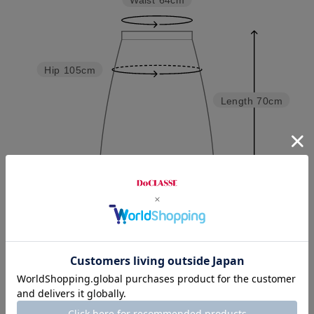
Waist
64cm
Hip
105cm
Length
70cm
M