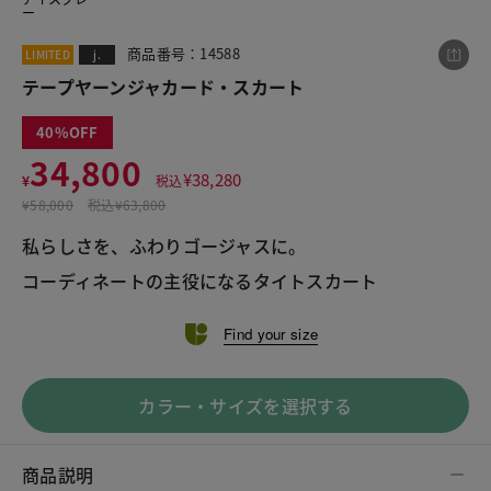
ー
商品番号：14588
LIMITED
j.
この商品をシェアする
テープヤーンジャカード・スカート
40
テープヤーンジャカード・スカート
34,800
¥
38,280
¥34,800
¥
税込
税込¥38,280
¥
58,000
税込
¥63,800
私らしさを、ふわりゴージャスに。 

コーディネートの主役になるタイトスカート
LINE
X
メール
Find your size
カラー・サイズを選択する
商品説明