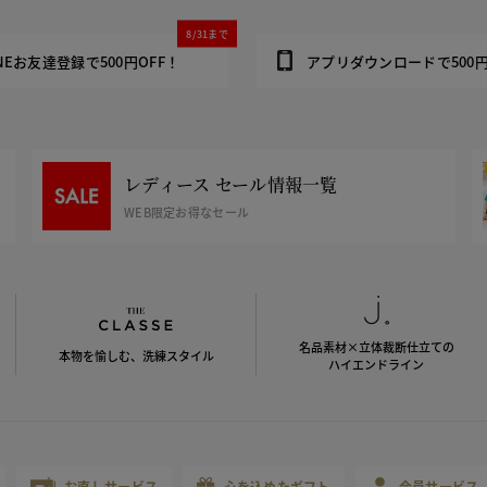
8/31まで
INEお友達登録で500円OFF！
アプリダウンロードで500円
レディース セール情報一覧
WEB限定お得なセール
名品素材×立体裁断仕立ての
本物を愉しむ、洗練スタイル
ハイエンドライン
お直しサービス
心を込めたギフト
会員サービス