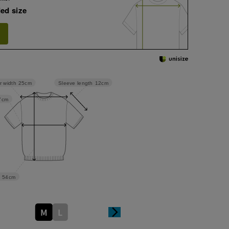
ed size
Sleeve length
12cm
r width
25cm
7cm
54cm
M
L