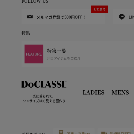
FOLLOW US
8/31まで
メルマガ登録で500円OFF！
L
特集
特集一覧
注目アイテムをご紹介
LADIES
MENS
楽に着られて、
ワンサイズ細く見える服作り
返品・交換OK
最短翌日配送