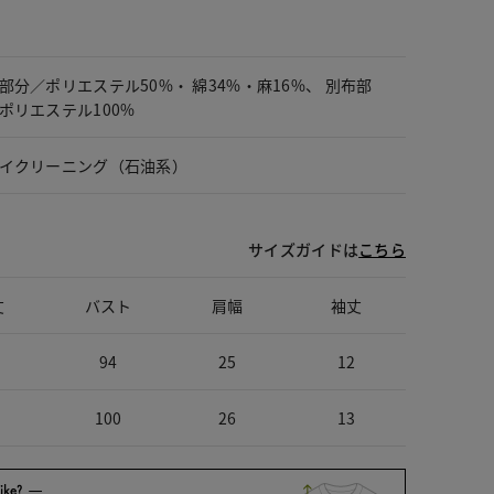
部分／ポリエステル50%・ 綿34%・麻16%、 別布部
ポリエステル100%
イクリーニング（石油系）
サイズガイドは
こちら
丈
バスト
肩幅
袖丈
94
25
12
100
26
13