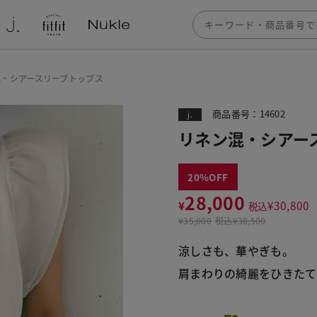
混・シアースリーブトップス
商品番号：14602
j.
リネン混・シアー
20
28,000
¥
¥
30,800
税込
¥
35,000
税込
¥38,500
涼しさも、華やぎも。 

肩まわりの綺麗をひきたて