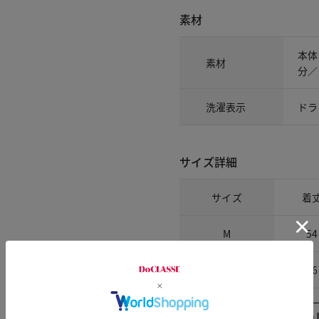
素材
本体
素材
分／
洗濯表示
ドラ
サイズ詳細
サイズ
着
M
54
L
56