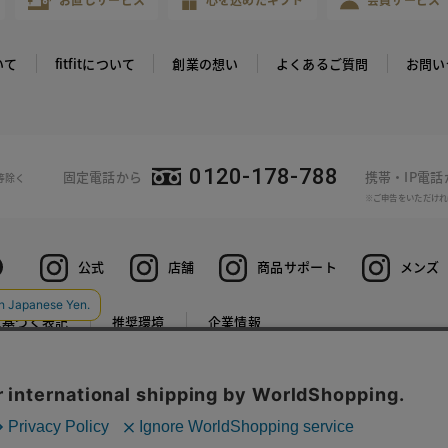
いて
fitfitについて
創業の想い
よくあるご質問
お問い
0120-178-788
固定電話から
携帯・IP電
等除く
※ご申告をいただけれ
公式
店舗
商品サポート
メンズ
に基づく表記
推奨環境
企業情報