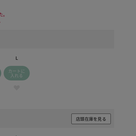
た。
。
L
カートに
入れる
店頭在庫を見る
 ブラック