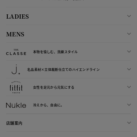
LADIES
MENS
本物を愉しむ、洗練スタイル
名品素材×立体裁断仕立ての
ハイエンドライン
女性を足元から
元気にする
冷えから、
自由に。
店舗案内