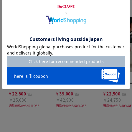
コーディネートITEM
new
j.
new
j.
j.
ダブルジョーゼッ
ビスコースストレッ
マトラッセク
ト・レイヤードキャ
チ・コンビレースワ
スリットAライ
ミ
ンピース
カート
¥
22,800
¥
39,000
¥
22,500
税込
税込
税込
￥25,080
￥42,900
￥24,750
通常価格から40%OFF
通常価格から50%OFF
通常価格から50%OF