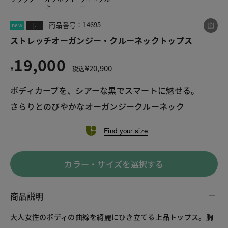
ト
ー
商品番号：14695
new
j.
この商品をシェアする
ストレッチオーガンジー・クルーネックトップス
19,000
¥
20,900
¥
税込
ストレッチオーガンジー・クルーネックトップス
¥19,000
税込¥20,900
ボディカーブを、シアーな黒でスマートに魅せる。

さらりとのびやかなオーガンジークルーネック
Find your size
LINE
X
メール
カラー・サイズを選択する
商品説明
大人女性のボディの曲線を綺麗にひき立てる上品トップス。胸