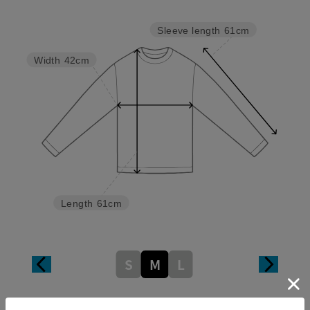
Sleeve length
61cm
Width
42cm
Length
61cm
S
M
L