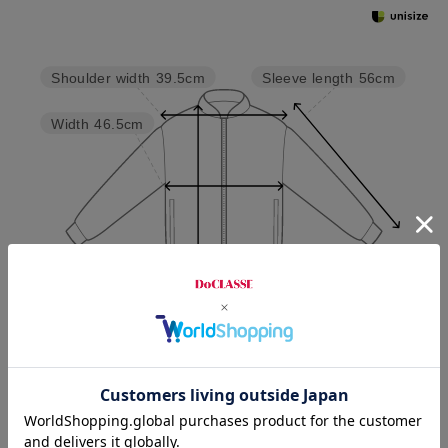
Sleeve length
56cm
Shoulder width
39.5cm
Width
46.5cm
Length
55.5cm
M
L