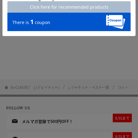
DoCLASSE
j.(ジェイドット)
j. ジャケット・ベスト一覧
コットン混
FOLLOW US
8/31まで
メルマガ登録で500円OFF！
8/31まで