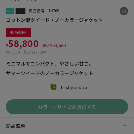
商品番号：14766
new
j.
コットン混ツイード・ノーカラージャケット
この商品をシェアする
40
58,800
コットン混ツイード・ノーカラージャケット
¥
64,680
¥
税込
¥58,800
税込¥64,680
¥
98,000
税込
¥107,800
ミニマルでコンパクト、やさしい甘さ。
サマーツイードのノーカラージャケット
Find your size
LINE
X
メール
カラー・サイズを選択する
商品説明