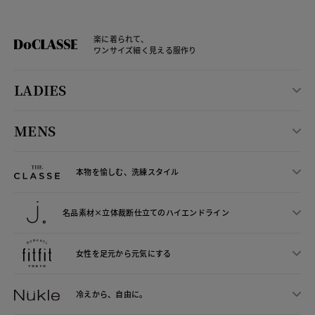
楽に着られて、
ワンサイズ細く見える服作り
LADIES
MENS
本物を愉しむ、洗練スタイル
名品素材×立体裁断仕立ての
ハイエンドライン
女性を足元から
元気にする
冷えから、
自由に。