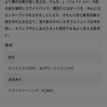
より腰の位置が高く見える。そんな、j.（ジェイドット）の匠
の技を集約したワイドパンツ。腰回りにはダーツを、中心には
センタープレスを入れることにより、きちんと感と脚長効果の
両方を叶える仕立て。落ち感のきれいなダブルフェイス生地を
用い、オフィスや少しあらたまった場所でも品よく見える質感
に。
素材
素材
ポリエステル60%・毛26%・ナイロン14%
洗濯表示
ドライクリーニング（石油系）