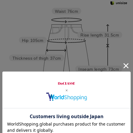
Waist
76cm
Rise length
31.5cm
Hip
105cm
Thickness of thigh
37cm
Inseam length
73cm
Hem width
29.5cm
S
M
L