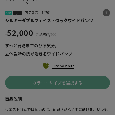
ーン
商品番号：14791
new
j.
この商品をシェアする
シルキーダブルフェイス・タックワイドパンツ
52,000
¥
57,200
¥
税込
シルキーダブルフェイス・タックワイドパンツ
¥52,000
税込¥57,200
すっと背筋までのびる気分。

立体裁断の技が活きるワイドパンツ
Find your size
LINE
X
メール
カラー・サイズを選択する
商品説明
ウエストゴムではないのに、窮屈さがなく楽に動ける。いつも