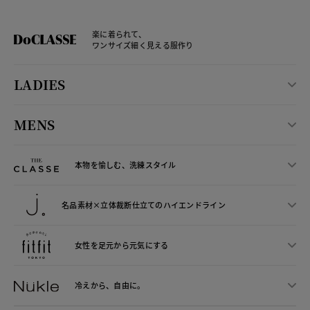
楽に着られて、
ワンサイズ細く見える服作り
LADIES
MENS
本物を愉しむ、洗練スタイル
名品素材×立体裁断仕立ての
ハイエンドライン
女性を足元から
元気にする
冷えから、
自由に。