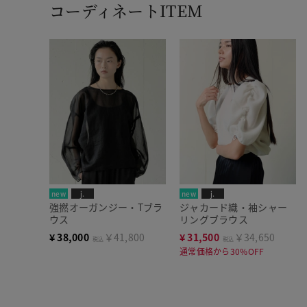
コーディネートITEM
new
j.
new
j.
強撚オーガンジー・Tブラ
ジャカード織・袖シャー
ウス
リングブラウス
¥
38,000
￥41,800
¥
31,500
￥34,650
税込
税込
通常価格から30%OFF