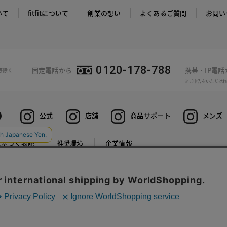
いて
fitfitについて
創業の想い
よくあるご質問
お問い
0120-178-788
固定電話から
携帯・IP電
等除く
※ご申告をいただけれ
公式
店舗
商品サポート
メンズ
に基づく表記
推奨環境
企業情報