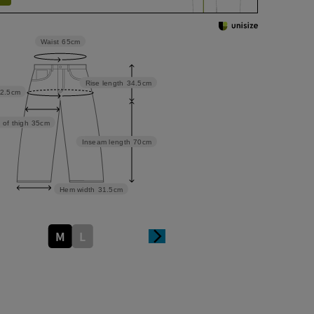
Waist
65cm
Rise length
34.5cm
2.5cm
 of thigh
35cm
Inseam length
70cm
Hem width
31.5cm
M
L