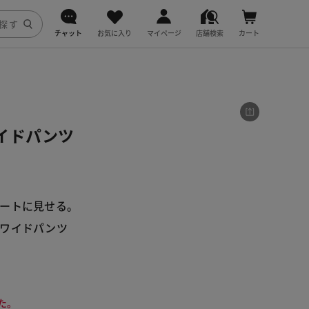
チャット
お気に入り
マイページ
店舗検索
カート
DoCLASSE
j.
イドパンツ
fitfit
ートに見せる。
のワイドパンツ
た。