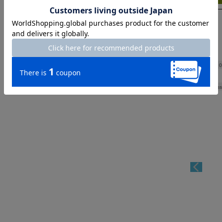
Hip
10
Thickness