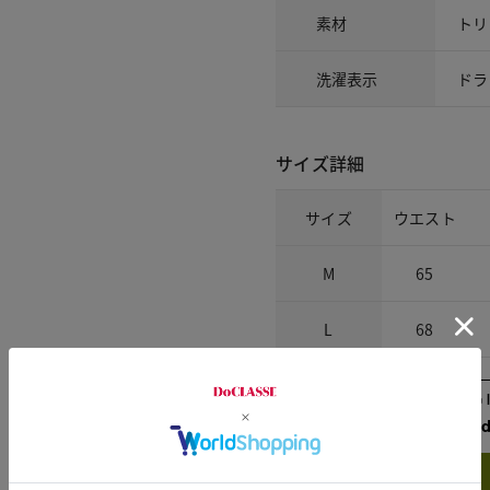
素材
トリ
洗濯表示
ドラ
サイズ詳細
サイズ
ウエスト
M
65
L
68
Check the recommend
Try this item on