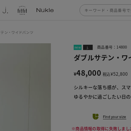
サテン・ワイドパンツ
商品番号：14800
new
j.
ダブルサテン・ワ
48,000
¥
¥
52,800
税込
シルキーな落ち感が、スマ
ゆるやかに過ごしたい日
Find your size
※商品情報の取得に失敗しまし