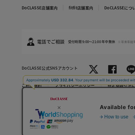
DoCLASSE店舗案内
fitfit店舗案内
DoCLASSEにつ
電話でご相談
受付時間 9:00～21:00 年中無休
※年末年始
DoCLASSE
公式SNSアカウント
ホワイト
ブラック
ご利用規約
プライバシーポリシー
特定商取引法