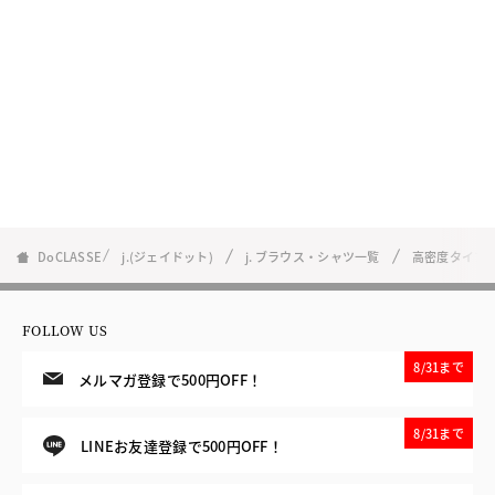
DoCLASSE
j.(ジェイドット)
j. ブラウス・シャツ一覧
高密度タイプ
FOLLOW US
8/31まで
メルマガ登録で500円OFF！
8/31まで
LINEお友達登録で500円OFF！