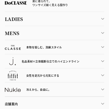
楽に着られて、
ワンサイズ細く見える服作り
LADIES
MENS
本物を愉しむ、洗練スタイル
名品素材×立体裁断仕立ての
ハイエンドライン
女性を足元から
元気にする
冷えから、
自由に。
店舗案内