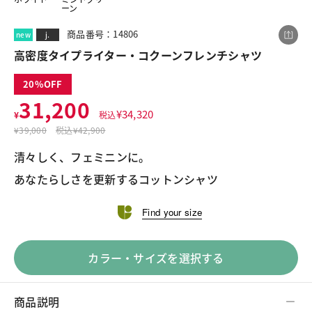
ーン
商品番号：14806
new
j.
この商品をシェアする
高密度タイプライター・コクーンフレンチシャツ
20
高密度タイプライター・コクーンフレンチシャツ
31,200
¥
34,320
¥31,200
¥
税込
税込¥34,320
¥
39,000
税込
¥42,900
清々しく、フェミニンに。
あなたらしさを更新するコットンシャツ
LINE
X
メール
Find your size
カラー・サイズを選択する
商品説明