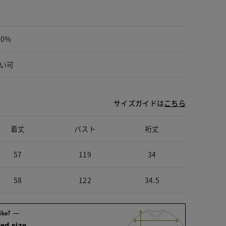
00%
い可
サイズガイドは
こちら
着丈
バスト
裄丈
57
119
34
58
122
34.5
ed size