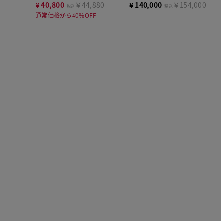
ト
¥
40,800
￥44,880
¥
140,000
￥154,000
税込
税込
通常価格から40%OFF