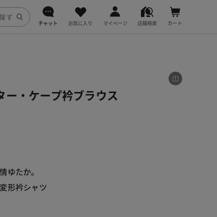
チャット
お気に入り
マイページ
店舗検索
カート
DoCLASSE
j.
ター・ケープ衿ブラウス
fitfit
情ゆたか。
変形衿シャツ