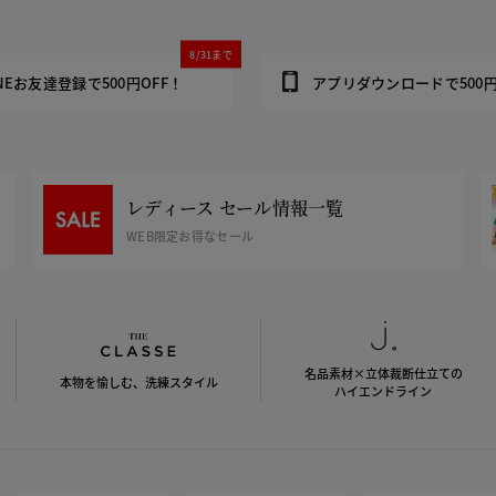
8/31まで
INEお友達登録で500円OFF！
アプリダウンロードで500円
レディース セール情報一覧
WEB限定お得なセール
名品素材×立体裁断仕立ての
本物を愉しむ、洗練スタイル
ハイエンドライン