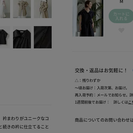
M
カートに
入れる
交換・返品はお気軽に！
△：残りわずか
～頃お届け：入荷次第、お届け。
再入荷予約：メールでお知らせ。
1週間前後でお届け： 詳しくは
こ
、衿まわりがユニークなコ
商品についてのお問い合わせ
と続きの衿に仕立てること