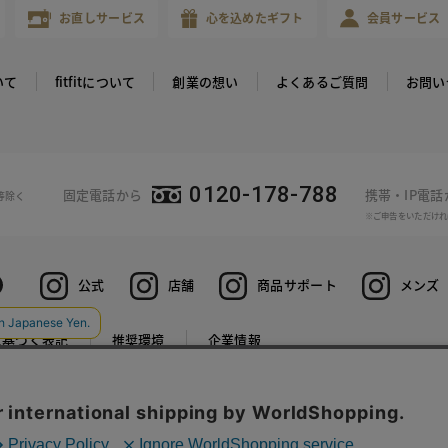
お直しサービス
心を込めたギフト
会員サービス
いて
fitfitについて
創業の想い
よくあるご質問
お問い
0120-178-788
固定電話から
携帯・IP電
等除く
※ご申告をいただけれ
公式
店舗
商品サポート
メンズ
に基づく表記
推奨環境
企業情報