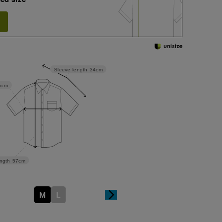
Sleeve length
34cm
5cm
ngth
57cm
M
L