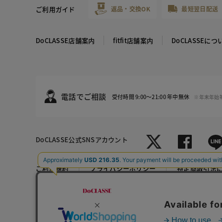
ご利用ガイド
返品・交換OK
最短翌日配送
DoCLASSE店舗案内
fitfit店舗案内
DoCLASSEにつ
電話でご相談
受付時間 9:00～21:00 年中無休
※年末年始
DoCLASSE
公式SNSアカウント
ホワイト
ブラック
ご利用規約
プライバシーポリシー
特定商取引法