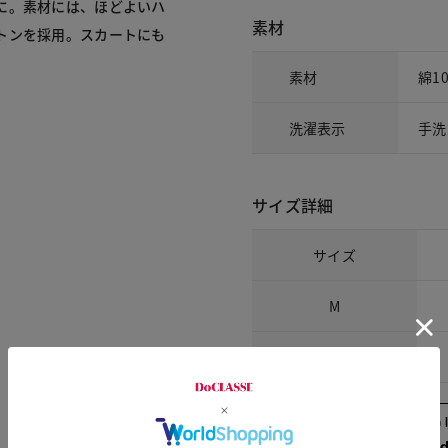
に。素材には、ほどよいハ
素材
トンを採用。スカートにも
素材
綿1
洗濯表示
手洗
サイズ詳細
サイズ
M
L
Check the recommend