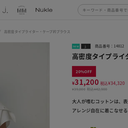
高密度タイプライター・ケープ衿ブラウス
商品番号：14812
new
j.
高密度タイプライ
20
31,200
¥
¥
34,320
税込
¥
39,000
税込
¥42,900
大人が嗜むコットンは、表
アレンジ自在に着こなせる