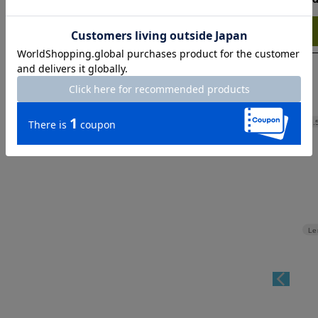
Try this item on
Width
59.
Le