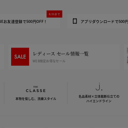
8/31まで
INEお友達登録で500円OFF！
アプリダウンロードで500円
レディース セール情報一覧
WEB限定お得なセール
名品素材×立体裁断仕立ての
本物を愉しむ、洗練スタイル
ハイエンドライン