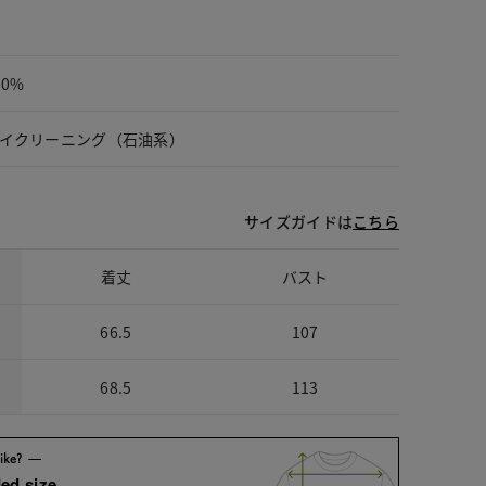
00%
イクリーニング（石油系）
サイズガイドは
こちら
着丈
バスト
66.5
107
68.5
113
ed size