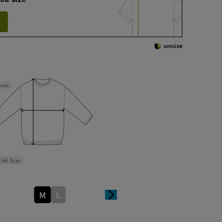
5cm
66.5cm
M
L