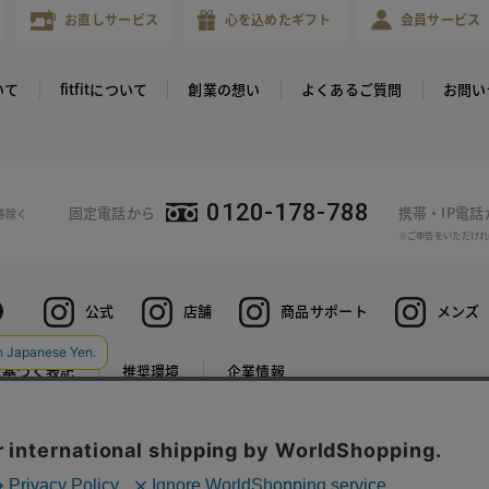
お直しサービス
心を込めたギフト
会員サービス
いて
fitfitについて
創業の想い
よくあるご質問
お問い
0120-178-788
固定電話から
携帯・IP電
等除く
※ご申告をいただけれ
公式
店舗
商品サポート
メンズ
に基づく表記
推奨環境
企業情報