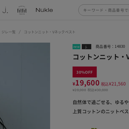
・ジレ一覧
コットンニット・Vネックベスト
商品番号：14830
new
j.
コットンニット・
30
19,600
¥
¥
21,560
税込
¥
28,000
税込
¥30,800
自然体で過ごせる、ゆるや
上質コットンのニットベス