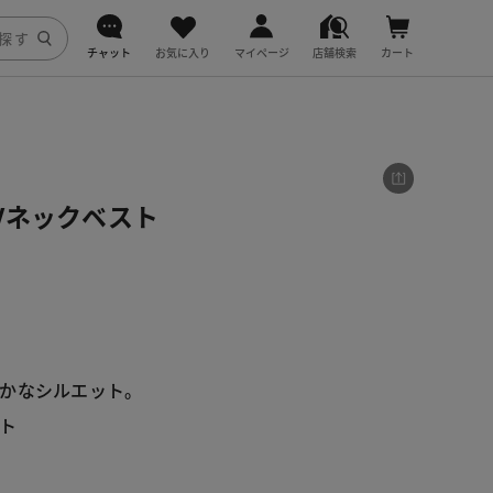
チャット
お気に入り
マイページ
店舗検索
カート
DoCLASSE
j.
Vネックベスト
fitfit
かなシルエット。

ト