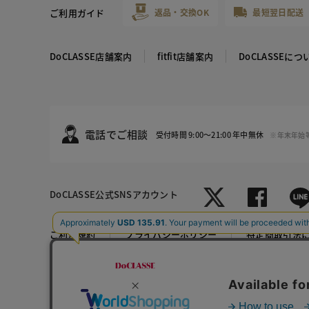
ご利用ガイド
返品・交換OK
最短翌日配送
DoCLASSE店舗案内
fitfit店舗案内
DoCLASSEにつ
電話でご相談
受付時間 9:00～21:00 年中無休
※年末年始
DoCLASSE
公式SNSアカウント
オフホワイ
ブラック
ト
ご利用規約
プライバシーポリシー
特定商取引法