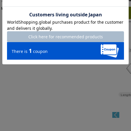
ボウタイブラウス
¥
52,000
￥57,200
税込
Try this item on
Width
53.
Length