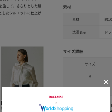
を施して、さらりとした肌
素材
としたシルエットに仕上げ
素材
綿1
洗濯表示
ドラ
サイズ詳細
サイズ
M
L
j.
綿シルクオーガンジー・
Check the recommend