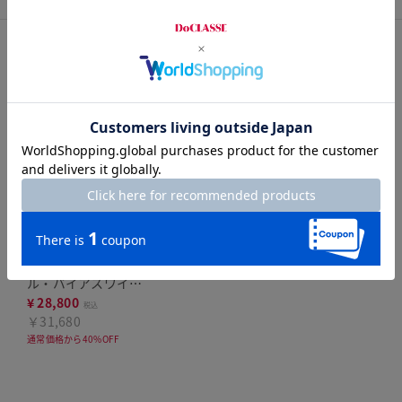
コーディネートITEM
new
j.
ドライタッチツイ
ル・バイアスワイド
パンツ
¥
28,800
税込
￥31,680
通常価格から40%OFF