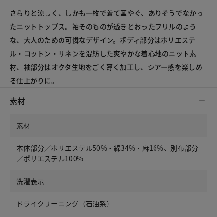
さらりと涼しく、しかも一枚で着て華やぐ、ありそうでなかっ
たニットトップス。袖そのものが透きとおったフリルのよう
な、大人のための可憐なデザイン。ボディ部分はポリエステ
ル・コットン・リネンを混紡した爽やかな着心地のニット素
材、袖部分はオクタ生地をごく薄く加工し、シアー感を楽しめ
る仕上がりに。
素材
素材
本体部分／ポリエステル50%・綿34%・麻16%、別布部分
／ポリエステル100%
洗濯表示
ドライクリーニング（石油系）