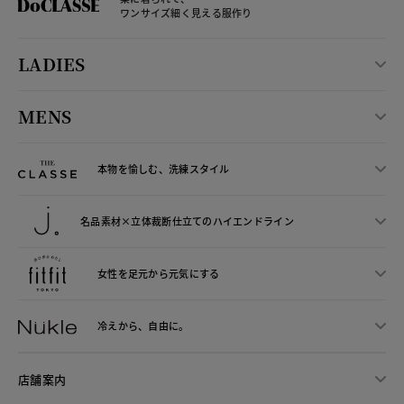
ワンサイズ細く見える服作り
LADIES
MENS
本物を愉しむ、洗練スタイル
名品素材×立体裁断仕立ての
ハイエンドライン
女性を足元から
元気にする
冷えから、
自由に。
店舗案内