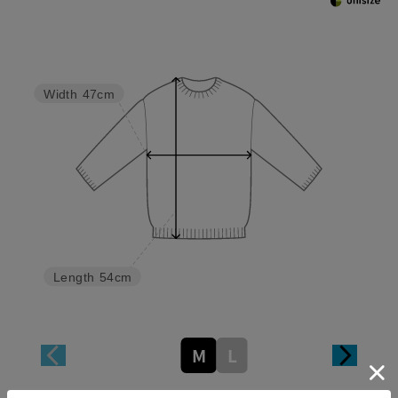
Width
47cm
Length
54cm
M
L