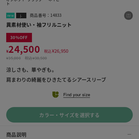
ト
商品番号：14833
new
j.
この商品をシェアする
異素材使い・袖フリルニット
30
異素材使い・袖フリルニット
24,500
¥
26,950
¥24,500
¥
税込
税込¥26,950
¥
35,000
税込
¥38,500
涼しさも、華やぎも。 
肩まわりの綺麗をひきたてるシアースリーブ
LINE
X
メール
Find your size
カラー・サイズを選択する
商品説明