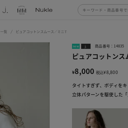
ー一覧
ピュアコットンスムース／ミニT
商品番号：14835
new
j.
ピュアコットンス
8,000
¥
¥
8,800
税込
タイトすぎず、ボディをキ
立体パターンを駆使した「