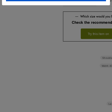
L
53
Check the recommend
Try this item on
Shoulde
Width
4
Le