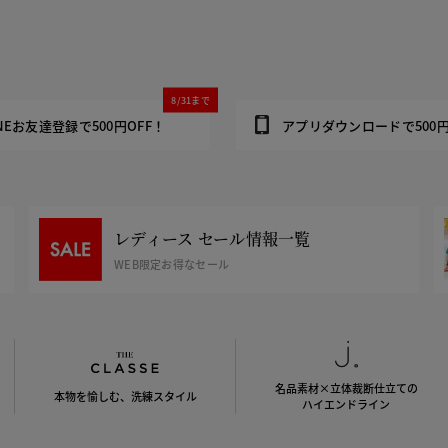
8/31まで
INEお友達登録で500円OFF！
アプリダウンロードで500円
レディース セール情報一覧
WEB限定お得なセール
名品素材×立体裁断仕立ての
本物を愉しむ、洗練スタイル
ハイエンドライン