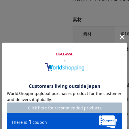
素材
素材
綿1
洗濯表示
手洗
サイズ詳細
サイズ
着
S
51
M
52