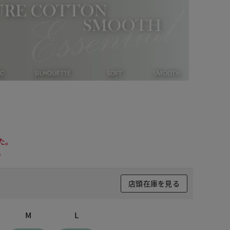
た。
。
店頭在庫を見る
 グレー
M
L