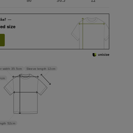
86
36.5
12
ed size
Sleeve length
12cm
r width
35.5cm
0cm
ngth
52cm