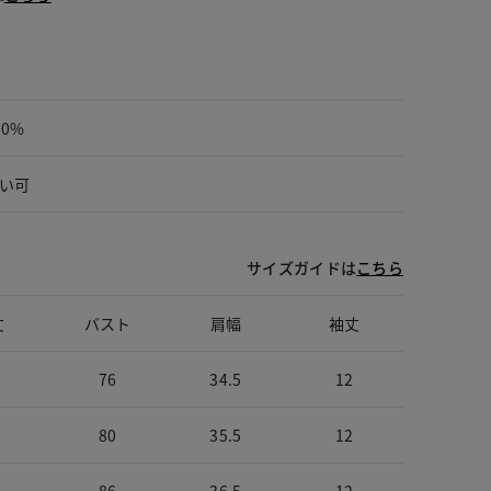
00%
い可
サイズガイドは
こちら
丈
バスト
肩幅
袖丈
76
34.5
12
80
35.5
12