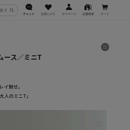
チャット
お気に入り
マイページ
店舗検索
カート
DoCLASSE
j.
ムース／ミニT
fitfit
レイ魅せ。
大人のミニT」