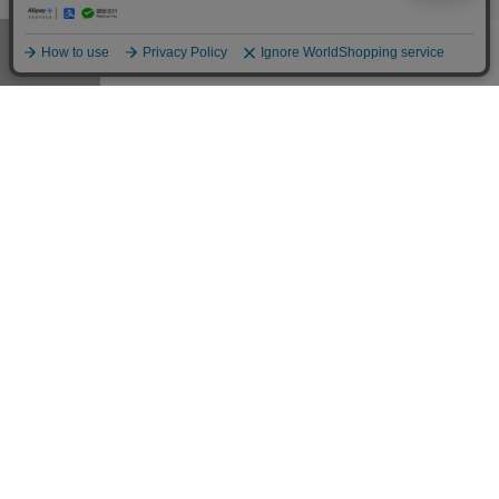
メニュー
お気に入り
マイページ
店舗検索
カート
電話でご相談
受付時間 9:00～21:00 年中無休
※年末年始等除く
固定電話から
携帯・IP電話から（有料）
0120-178-788
0570-003-003
※ご申告をいただければ、こちらから折り返しお電話いたします
DoCLASSE
公式SNSアカウント
公式
店舗
商品サポート
メンズ