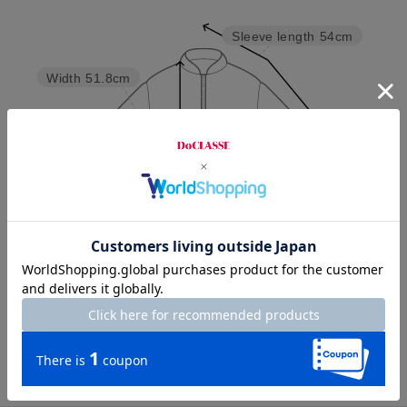
Sleeve length
54cm
Width
51.8cm
Length
72.5cm
M
L