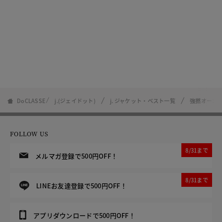
DoCLASSE
j.(ジェイドット)
j. ジャケット・ベスト一覧
強撚オーガ
FOLLOW US
8/31まで
メルマガ登録で500円OFF！
8/31まで
LINEお友達登録で500円OFF！
アプリダウンロードで500円OFF！