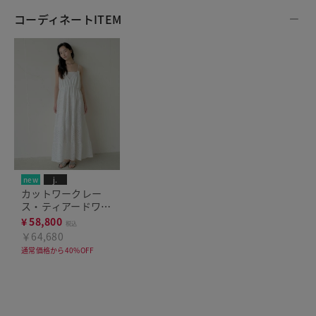
コーディネートITEM
new
j.
カットワークレー
ス・ティアードワン
ピース
¥
58,800
税込
￥64,680
通常価格から40%OFF