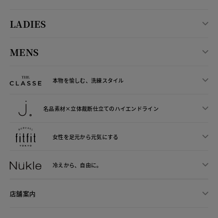
LADIES
MENS
本物を愉しむ、洗練スタイル
名品素材×立体裁断仕立ての
ハイエンドライン
女性を足元から
元気にする
冷えから、
自由に。
店舗案内