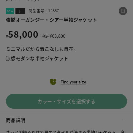
商品番号：14837
new
j.
強撚オーガンジー・シアー半袖ジャケット
この商品をシェアする
58,000
¥
63,800
¥
税込
強撚オーガンジー・シアー半袖ジャケット
ミニマルだから着こなしも自在。
¥58,000
税込¥63,800
涼感モダンな半袖ジャケット

Find your size
LINE
X
メール
カラー・サイズを選択する
商品説明
さっと羽織るだけで夏のスタイルが決まる半袖ジャケット。冷