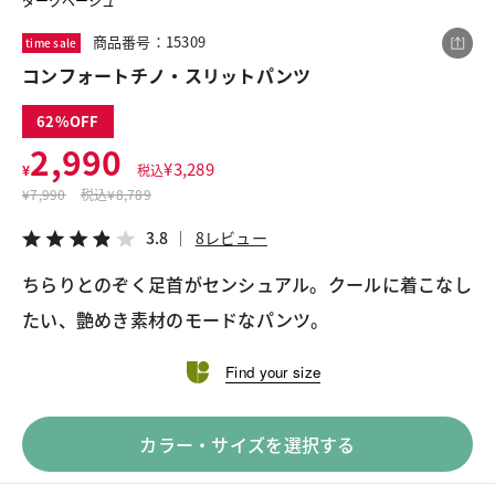
ダークベージュ
商品番号：15309
time sale
コンフォートチノ・スリットパンツ
この商品をシェアする
62
コンフォートチノ・スリットパンツ
2,990
¥
3,289
¥
税込
¥2,990
税込¥3,289
¥
7,990
税込
¥8,789
3.8
8レビュー
3.8
8レビュー
ちらりとのぞく足首がセンシュアル。クールに着こなし
たい、艶めき素材のモードなパンツ。
LINE
X
メール
Find your size
カラー・サイズを選択する