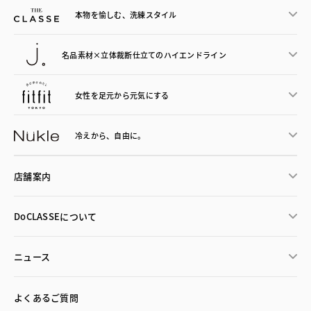
本物を愉しむ、洗練スタイル
名品素材×立体裁断仕立ての
ハイエンドライン
女性を足元から
元気にする
冷えから、
自由に。
店舗案内
DoCLASSEについて
ニュース
よくあるご質問